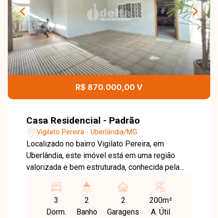
R$ 870.000,00 V
Casa Residencial - Padrão
Vigilato Pereira - Uberlândia/MG
Localizado no bairro Vigilato Pereira, em
Uberlândia, este imóvel está em uma região
valorizada e bem estruturada, conhecida pela
tranquilidade e excelente localização. O bairro
oferece fácil acesso às principais avenidas da
3
2
2
200m²
cidade, além de contar com ampla rede de
Dorm.
Banho
Garagens
A. Útil
comércios, serviços, escolas e opções de lazer,