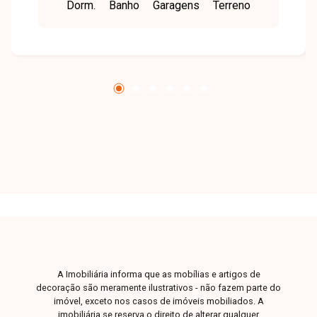
Dorm.
Banho
Garagens
Terreno
para os moradores. Casa com 250 m² de terreno
e 147 m² de área construída, composta por 03
quartos, sendo 02 suítes, além de banheiro
social, sala, cozinha e 02 vagas de garagem. O
imóvel conta ainda com área externa com
churrasqueira e espaço disponível para
construção de piscina, oferecendo ótimo
potencial para lazer e convivência. Uma
excelente oportunidade para quem busca
conforto, espaço e boa localização. Entre em
contato para mais informações e agende sua
visita.
A Imobiliária informa que as mobílias e artigos de
decoração são meramente ilustrativos - não fazem parte do
imóvel, exceto nos casos de imóveis mobiliados. A
imobiliária se reserva o direito de alterar qualquer