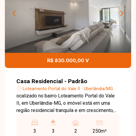
R$ 830.000,00 V
Casa Residencial - Padrão
Loteamento Portal do Vale II - Uberlândia/MG
ocalizado no bairro Loteamento Portal do Vale
II, em Uberlândia-MG, o imóvel está em uma
região residencial tranquila e em crescimento,
com fácil acesso a importantes vias da cidade e
proximidade com comércios e serviços,
3
3
2
250m²
proporcionando praticidade e qualidade de vida