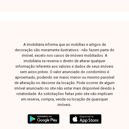
aconchegante, 3 quartos sendo 1 suíte, banheiro
social e banheiro da suíte, cozinha com armários
planejados, área de serviço funcional, área
gourmet com churrasqueira e garagem coberta
para 2 veículos. Uma excelente opção para
quem busca conforto, espaço e praticidade no
dia a dia. Não perca a oportunidade de morar em
A Imobiliária informa que as mobílias e artigos de
um imóvel completo em uma ótima localização.
decoração são meramente ilustrativos - não fazem parte do
Entre em contato agora mesmo e agende sua
imóvel, exceto nos casos de imóveis mobiliados. A
imobiliária se reserva o direito de alterar qualquer
visita!
informação referente aos valores e dados de seus imóveis
sem aviso prévio. O valor anunciado do condomínio é
aproximado, podendo ser maior, menor ou mesmo passível
de alteração no decorrer da locação. Pode ocorrer de algum
imóvel anunciado no site não estar mais disponível devido à
rotatividade. As solicitações feitas pelo site não implicam
em reserva, compra, venda ou locação de quaisquer
imóveis.