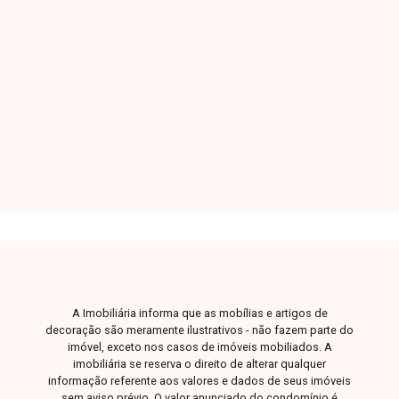
sendo três quartos, um deles com suíte e
armários planejado, um dos quartos também, o
outro com guarda roupa. Sala com Painel,
cozinha toda planejada, banheiro Social com
4
3
3
150m²
armário e com acessibilidade para Idoso.
Dorm.
Banho
Garagens
Const.
Garagem para 3 carros. Lavanderia com
churrasqueira . Casa nos fundos com sala,
cozinha, quarto e banheiro. Jardim frutífero.
Terreno: 240 m - Área construída: 150m.
A Imobiliária informa que as mobílias e artigos de
decoração são meramente ilustrativos - não fazem parte do
imóvel, exceto nos casos de imóveis mobiliados. A
imobiliária se reserva o direito de alterar qualquer
informação referente aos valores e dados de seus imóveis
sem aviso prévio. O valor anunciado do condomínio é