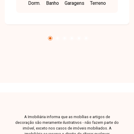
Dorm.
Banho
Garagens
Terreno
proporcionando praticidade, conforto e
qualidade de vida para toda a família. O imóvel
dispõe de sala de TV, sala de jantar, 4 quartos,
sendo 3 com armários planejados e 1 suíte,
banheiro social com armário, cozinha funcional,
área de serviço, despensa e 2 vagas de
garagem. Nos fundos, conta com uma edícula
composta por 1 quarto suíte e cozinha,
oferecendo um espaço versátil para receber
familiares, hóspedes ou até mesmo para uso
independente. Uma excelente oportunidade para
quem busca um imóvel amplo, funcional e com
ambientes bem distribuídos. Entre em contato
para mais informações e agende sua visita!
A Imobiliária informa que as mobílias e artigos de
decoração são meramente ilustrativos - não fazem parte do
imóvel, exceto nos casos de imóveis mobiliados. A
imobiliária se reserva o direito de alterar qualquer