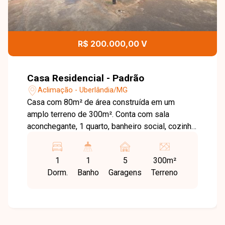
R$ 200.000,00 V
Casa Residencial - Padrão
Aclimação - Uberlândia/MG
Casa com 80m² de área construída em um
amplo terreno de 300m². Conta com sala
aconchegante, 1 quarto, banheiro social, cozinha
funcional, área de serviço e até 5 vagas de
garagem. Um espaço versátil, ideal para quem
1
1
5
300m²
busca tranquilidade e praticidade.
Dorm.
Banho
Garagens
Terreno