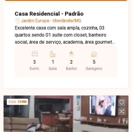
Casa Residencial - Padrão
Jardim Europa - Uberlândia/MG
Excelente casa com sala ampla, cozinha, 03
quartos sendo 01 suíte com closet, banheiro
social, área de serviço, academia, área gourmet
ampla com churrasqueira e banheiro. 05 vagas de
garagem. Aproximadamente 187m² de área
3
1
2
5
construída e 250m² de área total.
Dorm.
Suite
Banho
Garagens
Cód.
13988