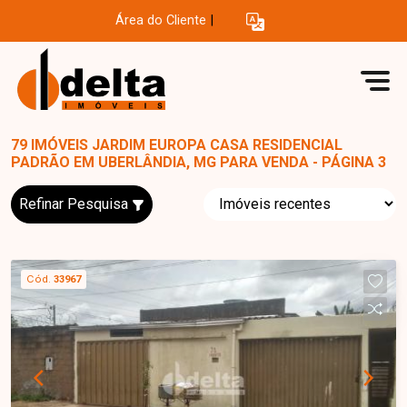
Área do Cliente
|
79 IMÓVEIS JARDIM EUROPA CASA RESIDENCIAL
PADRÃO EM UBERLÂNDIA, MG PARA VENDA - PÁGINA 3
Refinar Pesquisa
Cód.
33967