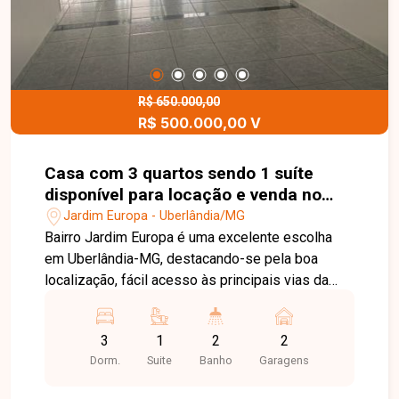
R$ 650.000,00
R$ 500.000,00 V
Casa com 3 quartos sendo 1 suíte
disponível para locação e venda no
bairro Jardim Europa em Uberlândia-
Jardim Europa - Uberlândia/MG
MG.
Bairro Jardim Europa é uma excelente escolha
em Uberlândia-MG, destacando-se pela boa
localização, fácil acesso às principais vias da
cidade e ampla oferta de comércios e serviços,
proporcionando praticidade no dia a dia. Casa
3
1
2
2
com aproximadamente 223 m² de área construída
Dorm.
Suite
Banho
Garagens
em terreno de 250 m², sendo sala em 2
ambientes, 3 quartos (sendo 1 suíte com armário