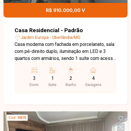
R$ 910.000,00 V
Casa Residencial - Padrão
Jardim Europa - Uberlândia/MG
Casa moderna com fachada em porcelanato, sala
com pé-direito duplo, iluminação em LED e 3
quartos com armários, sendo 1 suíte com acesso
à piscina. Possui 3 banheiros, área gourmet,
lavanderia e piscina aquecida com
3
1
2
4
hidromassagem. Garagem para 4 carros.
Dorm.
Suite
Banho
Garagens
Cód.
15572