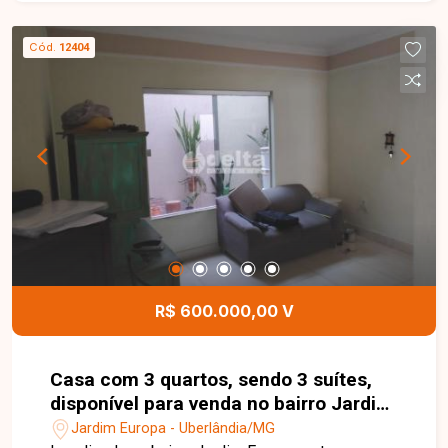
Cód.
12404
R$ 600.000,00 V
Casa com 3 quartos, sendo 3 suítes,
disponível para venda no bairro Jardim
Europa em Uberlândia-Mg
Jardim Europa - Uberlândia/MG