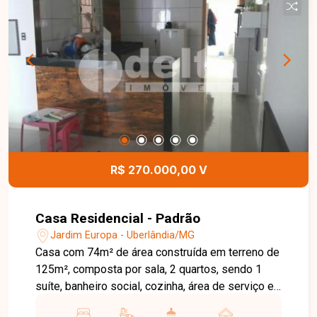
suítes, além de banheiro social com armário e
box. A cozinha é no estilo americana, equipada
com armários, proporcionando funcionalidade no
dia a dia. O imóvel dispõe ainda de área gourmet
com churrasqueira e jacuzzi, área de serviço e 2
vagas de garagem, oferecendo conforto e lazer
para toda a família. Uma excelente oportunidade
para quem busca um imóvel espaçoso,
confortável e pronto para morar. Entre em contato
para mais informações e agende uma visita para
R$ 270.000,00 V
conhecer esta casa disponível para locação e
venda em Uberlândia-MG.
Casa Residencial - Padrão
Jardim Europa - Uberlândia/MG
Casa com 74m² de área construída em terreno de
125m², composta por sala, 2 quartos, sendo 1
suíte, banheiro social, cozinha, área de serviço e
2 vagas de garagem. Ideal para quem busca