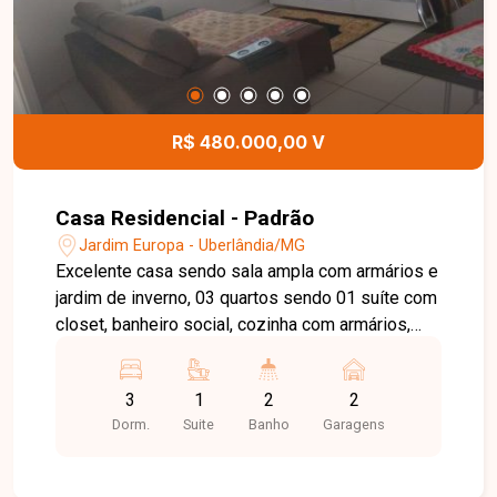
R$ 480.000,00 V
Casa Residencial - Padrão
Jardim Europa - Uberlândia/MG
Excelente casa sendo sala ampla com armários e
jardim de inverno, 03 quartos sendo 01 suíte com
closet, banheiro social, cozinha com armários,
área de serviço, 02 vagas de garagem.
Aproximadamente 178m² de área construída e
3
1
2
2
250m² de terreno. Consulte valores e
Dorm.
Suite
Banho
Garagens
disponibilidade deste imóvel.