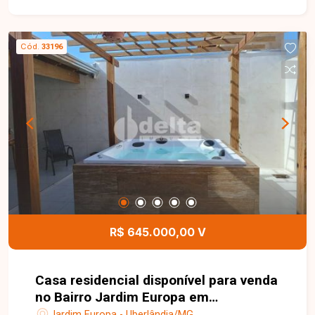
Cód.
33196
R$ 645.000,00 V
Casa residencial disponível para venda
no Bairro Jardim Europa em
Uberlândia-MG
Jardim Europa - Uberlândia/MG