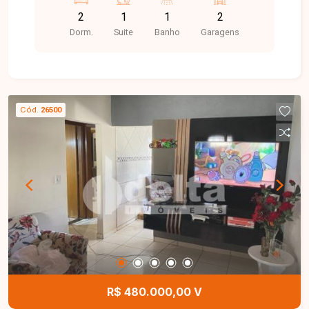
praticidade e conforto.
2
1
1
2
Dorm.
Suite
Banho
Garagens
Cód.
26500
R$ 480.000,00 V