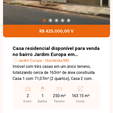
R$ 425.000,00 V
Casa residencial disponível para venda
no bairro Jardim Europa em
Uberlândia-MG
Jardim Europa - Uberlândia/MG
Imóvel com três casas em um único terreno,
totalizando cerca de 163m² de área construída.
Casa 1 com 71,07m² (2 quartos), Casa 2 com
47,97m² (2 quartos) e Casa 3 com 44,11m² (1
quarto). Opção ideal para famílias grandes ou
2
1
250 m²
163.15 m²
investidores, com potencial para moradia e/ou
Dorm.
Banho
Terreno
Const.
renda com locação.