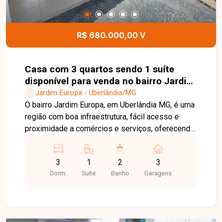
contato e agende sua visita.
R$ 680.000,00 V
Casa com 3 quartos sendo 1 suíte
disponível para venda no bairro Jardim
Europa em Uberlândia-MG
Jardim Europa - Uberlândia/MG
O bairro Jardim Europa, em Uberlândia MG, é uma
região com boa infraestrutura, fácil acesso e
proximidade a comércios e serviços, oferecendo
praticidade e qualidade de vida. Casa com 195
m² de área construída em terreno de 250 m²,
3
1
2
3
composta por sala ampla, copa, 3 quartos sendo
Dorm.
Suite
Banho
Garagens
1 suíte (2 quartos com ar-condicionado), banheiro
social, cozinha com armários e cooktop, além de
ambientes bem distribuídos e confortáveis. O
imóvel conta ainda com área gourmet com