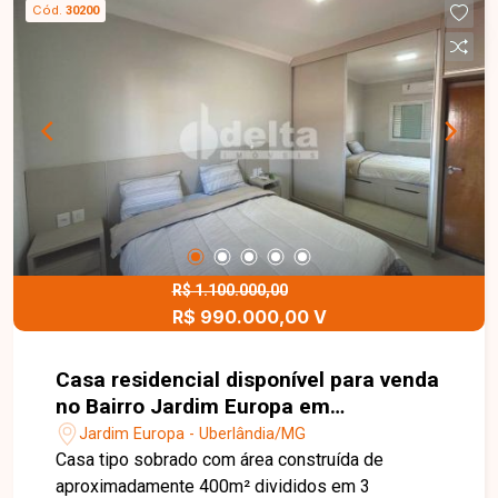
Cód.
30200
32309900 ou venha conhecer nosso espaço e
conversar pessoalmente com um consultor que
irá te auxiliar na busca pelo imóvel que você
busca. Temos 3 unidades para te receber, no
Centro, Zona Sul ou Zona Leste: Av. João Naves
de Ávila, 257 - Centro Rua Rafael Marino Neto,
135 - Jardim Karaíba Av. Dr. Laerte Vieira
Gonçalves, 607 ? Santa Mônica
R$ 1.100.000,00
R$ 990.000,00 V
Casa residencial disponível para venda
no Bairro Jardim Europa em
Uberlândia-MG
Jardim Europa - Uberlândia/MG
Casa tipo sobrado com área construída de
aproximadamente 400m² divididos em 3