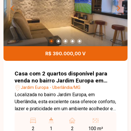
R$ 390.000,00 V
Casa com 2 quartos disponível para
venda no bairro Jardim Europa em
Uberlândia-MG
Jardim Europa - Uberlândia/MG
Localizada no bairro Jardim Europa, em
Uberlândia, esta excelente casa oferece conforto,
lazer e praticidade em um ambiente acolhedor e
bem planejado. A região proporciona fácil acesso
a comércios, serviços e diversas conveniências,
2
1
2
100 m²
sendo uma ótima opção para quem busca