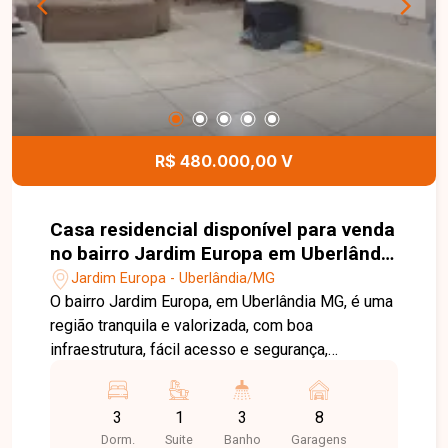
R$ 480.000,00 V
Casa residencial disponível para venda
no bairro Jardim Europa em Uberlândia
- MG
Jardim Europa - Uberlândia/MG
O bairro Jardim Europa, em Uberlândia MG, é uma
região tranquila e valorizada, com boa
infraestrutura, fácil acesso e segurança,
proporcionando qualidade de vida. Linda casa
com aproximadamente 160 m² de área construída
3
1
3
8
em terreno de 250 m², muito bem projetada e
Dorm.
Suite
Banho
Garagens
com ambientes funcionais. O imóvel conta com