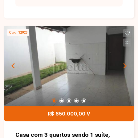
sala, três quartos, cozinha, lavanderia e área
gourmet, além de um agradável jardim. Dispõe de
garagem ampla com capacidade para vários
carros e está localizada em rua monitorada por
Cód.
12923
câmeras, oferecendo mais segurança. Uma
excelente oportunidade para quem busca
conforto e tranquilidade. Entre em contato para
mais informações e agende sua visita.
R$ 650.000,00 V
Casa com 3 quartos sendo 1 suíte,