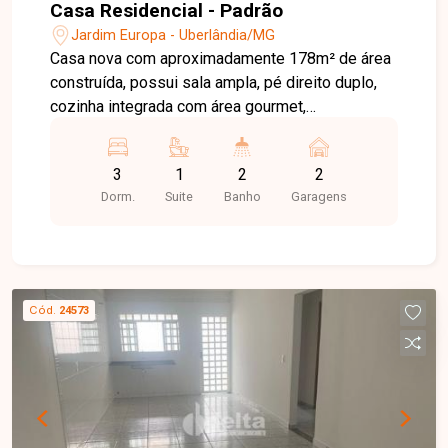
Casa Residencial - Padrão
Jardim Europa - Uberlândia/MG
Casa nova com aproximadamente 178m² de área
construída, possui sala ampla, pé direito duplo,
cozinha integrada com área gourmet,
churrasqueira, 3 quartos sendo uma suíte com
closet, banheiro social, espaço para construção
3
1
2
2
de piscina e 2 vagas de garagem coberta.
Dorm.
Suite
Banho
Garagens
Cód.
24573