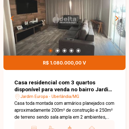
R$ 1.080.000,00 V
Casa residencial com 3 quartos
disponível para venda no bairro Jardim
Europa em Uberlândia-MG.
Jardim Europa - Uberlândia/MG
Casa toda montada com armários planejados com
aproximadamente 200m² de construção e 250m²
de terreno sendo sala ampla em 2 ambientes,
cozinha estilo americana, 3 quartos sendo 1