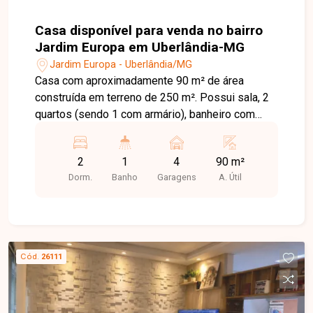
Casa disponível para venda no bairro
Jardim Europa em Uberlândia-MG
Jardim Europa - Uberlândia/MG
Casa com aproximadamente 90 m² de área
construída em terreno de 250 m². Possui sala, 2
quartos (sendo 1 com armário), banheiro com
box, cozinha ampla planejada, lavanderia aberta,
quintal e garagem coberta para 4 carros.
2
1
4
90 m²
Dorm.
Banho
Garagens
A. Útil
Cód.
26111