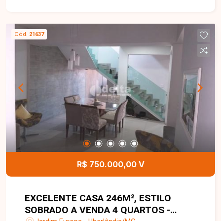
no banheiro), banheiro social com armário,
cozinha e área de serviço. O imóvel conta ainda
com edícula e garagem coberta para 2 carros.
Cód.
21637
Uma ótima oportunidade para quem busca
espaço, conforto e um imóvel bem localizado.
Entre em contato e agende sua visita!
R$ 750.000,00 V
EXCELENTE CASA 246M², ESTILO
SOBRADO A VENDA 4 QUARTOS -