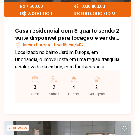
Jardim Karaíba Av. Dr. Laerte Vieira Gonçalves,
R$ 7.500,00
R$ 1.000.000,00
R$ 7.000,00 L
R$ 990.000,00 V
607 ? Santa Mônica
Casa residencial com 3 quarto sendo 2
suíte disponível para locação e venda
no bairro Jardim Europa em
Jardim Europa - Uberlândia/MG
Uberlândia-MG
Localizado no bairro Jardim Europa, em
Uberlândia, o imóvel está em uma região tranquila
e valorizada da cidade, com fácil acesso a
importantes vias e diversos comércios e
serviços. O bairro oferece boa infraestrutura, com
3
2
4
2
proximidade a supermercados, escolas,
Dorm.
Suítes
Banho
Garagens
farmácias e outras facilidades que garantem
mais praticidade e qualidade de vida para os
moradores. A casa é mobiliada e possui
aproximadamente 290 m² de área construída,
com sala ampla e bem iluminada. Conta com 4
Cód.
28209
quartos com armários e ar-condicionado, sendo 2