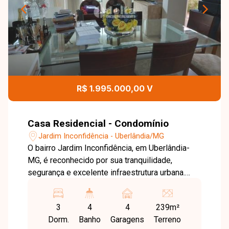
R$ 1.995.000,00 V
Casa Residencial - Condomínio
Jardim Inconfidência - Uberlândia/MG
O bairro Jardim Inconfidência, em Uberlândia-
MG, é reconhecido por sua tranquilidade,
segurança e excelente infraestrutura urbana.
Com ruas bem planejadas e fácil acesso a
importantes vias da cidade, a região oferece
3
4
4
239m²
comodidade no dia a dia, além de estar próxima
Dorm.
Banho
Garagens
Terreno
a escolas, supermercados, comércios e