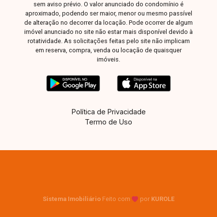
sem aviso prévio. O valor anunciado do condomínio é
com conforto, sofisticação e excelente
aproximado, podendo ser maior, menor ou mesmo passível
localização. Agende sua visita e encante-se
de alteração no decorrer da locação. Pode ocorrer de algum
com cada detalhe deste imóvel!
imóvel anunciado no site não estar mais disponível devido à
rotatividade. As solicitações feitas pelo site não implicam
em reserva, compra, venda ou locação de quaisquer
imóveis.
Política de Privacidade
Termo de Uso
Sistema Imobiliário
Feito com
por
KUROLE