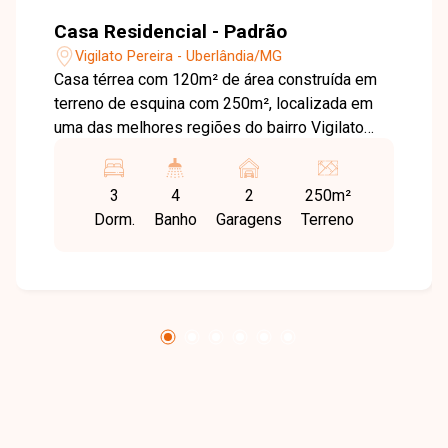
Casa Residencial - Padrão
Vigilato Pereira - Uberlândia/MG
Casa térrea com 120m² de área construída em
terreno de esquina com 250m², localizada em
uma das melhores regiões do bairro Vigilato
Pereira. O imóvel dispõe de hall de entrada, sala
em dois ambientes integrada à varanda gourmet,
3
4
2
250m²
lavabo, cozinha planejada com armários, três
Dorm.
Banho
Garagens
Terreno
quartos com armários (sendo uma suíte), e
banheiro social. Conta ainda com garagem
coberta para dois veículos, lavanderia, banheiro
de serviço e despensa.