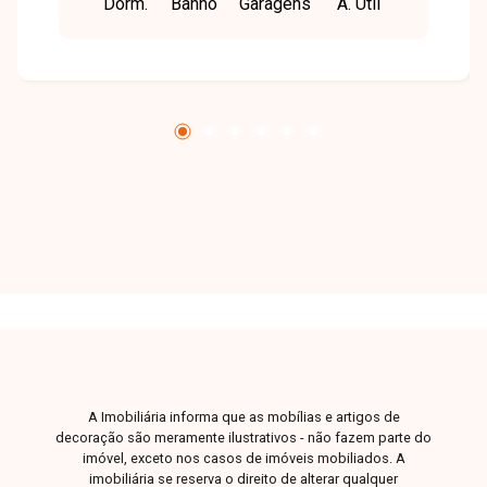
Dorm.
Banho
Garagens
A. Útil
armários, lavanderia, despensa, banheiro de
serviço e 5 vagas de garagem. Piso 1: sala
ampla, 1 quarto, 1 banheiro, área externa com
espaço gourmet com churrasqueira, bancadas,
banheiro, sauna, ducha, canil e jardim. Piso
superior: 1 quarto com varanda.
A Imobiliária informa que as mobílias e artigos de
decoração são meramente ilustrativos - não fazem parte do
imóvel, exceto nos casos de imóveis mobiliados. A
imobiliária se reserva o direito de alterar qualquer