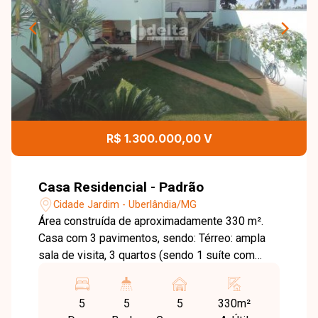
R$ 1.300.000,00 V
Casa Residencial - Padrão
Cidade Jardim - Uberlândia/MG
Área construída de aproximadamente 330 m².
Casa com 3 pavimentos, sendo: Térreo: ampla
sala de visita, 3 quartos (sendo 1 suíte com
armários), piso em laminado de madeira,
banheiro social, sala de jantar com jardim de
5
5
5
330m²
inverno, escritório com bancada, cozinha com