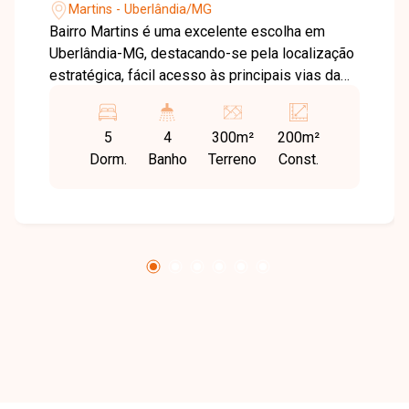
Martins - Uberlândia/MG
Bairro Martins é uma excelente escolha em
Uberlândia-MG, destacando-se pela localização
estratégica, fácil acesso às principais vias da
cidade e ampla oferta de comércios, serviços e
opções de lazer. A região oferece praticidade,
5
4
300m²
200m²
conforto e qualidade de vida para toda a família.
Dorm.
Banho
Terreno
Const.
Linda casa com aproximadamente 200 m² de
área construída em terreno de 300 m², sendo
composta por 2 casas. A casa principal possui
sala, 3 quartos (sendo 1 suíte), banheiro social,
cozinha, área de serviço, quintal e garagem. A
casa dos fundos conta com sala, 2 quartos
(sendo 1 suíte), banheiro social, cozinha e área
de serviço. Uma excelente oportunidade para
quem busca versatilidade, seja para morar com
mais de uma família ou investir. Entre em
contato e agende sua visita!