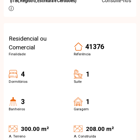
Consulte-nos
(ITBI, Registro, Escritura e Certidões)
Residencial ou
41376
Comercial
Finalidade
Referência
4
1
Dormitórios
Suite
3
1
Banheiros
Garagem
300.00 m²
208.00 m²
A. Terreno
A. Construída