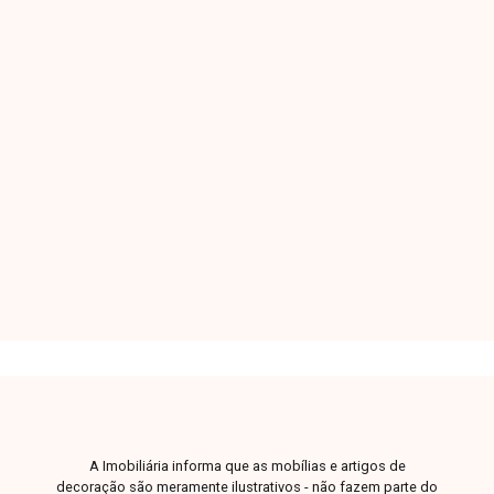
Casa Residencial - Padrão
Jardim Brasília - Uberlândia/MG
Casa com aproximadamente 90m² de área
construída em terreno de 180m², com 3 quartos
sendo 1 suíte, sala de jantar, sala de TV, cozinha,
linda área gourmet, área de serviço, garagem
para 2 ou 3 carros, piso e revestimento em
3
2
2
180m²
porcelanato, portas laqueadas, janelas
Dorm.
Banho
Garagens
Terreno
venezianas pretas em alumínio, passeio em
Peiver e excelente padrão de qualidade com
fino acabamento.
A Imobiliária informa que as mobílias e artigos de
decoração são meramente ilustrativos - não fazem parte do