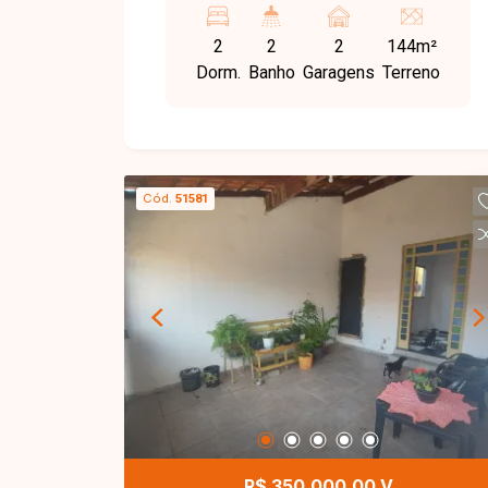
e área de serviço. Garagem para 2
2
2
2
144m²
carros.
Dorm.
Banho
Garagens
Terreno
Cód.
51581
R$ 350.000,00 V