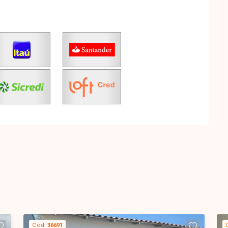
Cód.
36691