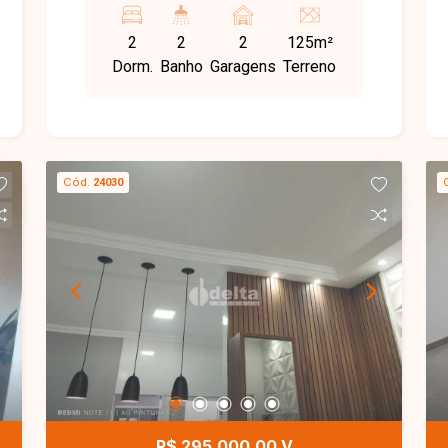
cozinha grande com bancada em
2
2
2
125m²
granito, área de serviço, quintal amplo e
Dorm.
Banho
Garagens
Terreno
garagem para 02 carros.
Cód.
24030
R$ 295.000,00 V