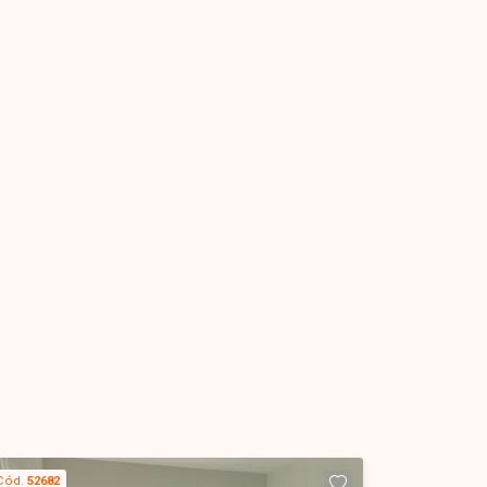
Cód.
52682