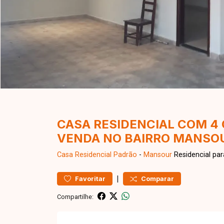
CASA RESIDENCIAL COM 4
VENDA NO BAIRRO MANSO
Casa Residencial
Padrão
-
Mansour
Residencial pa
|
Favoritar
Comparar
Compartilhe: