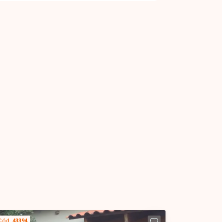
Cód.
43394