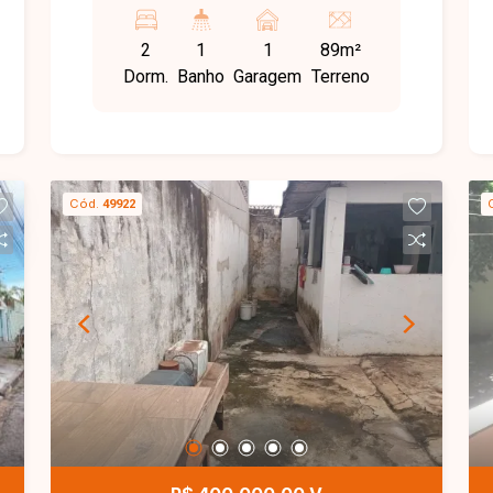
quartos bem iluminados, banheiro
social, cozinha funcional, área de
2
1
1
89m²
serviço e 1 vaga de garagem.
Dorm.
Banho
Garagem
Terreno
Cód.
49922