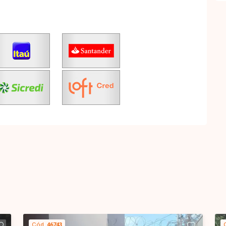
Cód.
46743