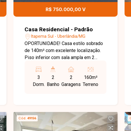
R$ 750.000,00 V
Casa Residencial - Padrão
Itapema Sul - Uberlândia/MG
OPORTUNIDADE! Casa estilo sobrado
de 140m² com excelente localização.
Piso inferior com sala ampla em 2
ambientes, cozinha e área gourmet
integradas, 2 vagas de garagem. Piso
3
2
2
160m²
superior com 3 quartos sendo uma
Dorm.
Banho
Garagens
Terreno
suíte. Agende agora mesmo uma visita
e venha conhecer pessoalmente todos
os detalhes deste incrível imóvel.
Estamos à disposição para esclarecer
suas dúvidas e auxiliar em todo o
Cód.
49156
processo. Entre em contato conosco
pelo telefone ou WhatsApp no número