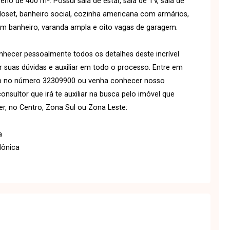
o de 400 m². Possui sala de estar, sala de TV, sala de
closet, banheiro social, cozinha americana com armários,
om banheiro, varanda ampla e oito vagas de garagem.
ecer pessoalmente todos os detalhes deste incrível
r suas dúvidas e auxiliar em todo o processo. Entre em
p no número 32309900 ou venha conhecer nosso
ultor que irá te auxiliar na busca pelo imóvel que
r, no Centro, Zona Sul ou Zona Leste:
a
Mônica