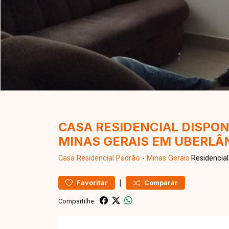
CASA RESIDENCIAL DISPON
MINAS GERAIS EM UBERLÂ
Casa Residencial
Padrão
-
Minas Gerais
Residencial
|
Favoritar
Comparar
Compartilhe: