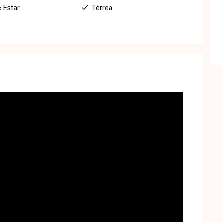
e Estar
Térrea