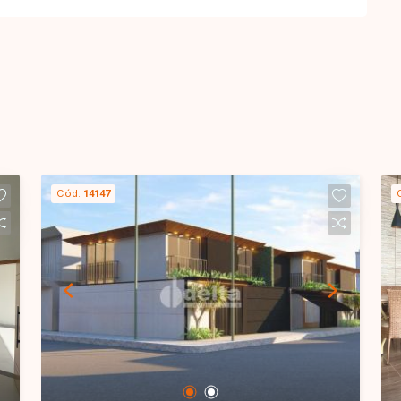
Cód.
14147