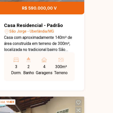
R$ 590.000,00 V
Casa Residencial - Padrão
São Jorge - Uberlândia/MG
Casa com aproximadamente 140m² de
área construída em terreno de 300m²,
localizada no tradicional bairro São
Jorge, em Uberlândia. São 3 quartos,
sendo 1 suíte, além de um quarto extra
3
2
4
300m²
nos fundos com banheiro, ideal para
Dorm.
Banho
Garagens
Terreno
hóspedes ou escritório. Sala ampla,
cozinha funcional, banheiro social,
lavanderia separada, varanda gourmet
espaçosa, canil e quintal amplo.
Garagem para 3 a 4 veículos.
Cód.
11459