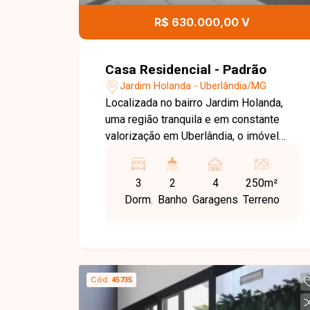
R$ 630.000,00 V
Casa Residencial - Padrão
Jardim Holanda - Uberlândia/MG
Localizada no bairro Jardim Holanda,
uma região tranquila e em constante
valorização em Uberlândia, o imóvel
oferece fácil acesso a comércios,
serviços e às principais vias da cidade,
3
2
4
250m²
sendo ideal para quem busca qualidade
Dorm.
Banho
Garagens
Terreno
de vida e praticidade no dia a dia. A
casa possui 103m² de área construída
em um terreno de 250m², com sala
integrada à cozinha, 3 quartos, sendo 1
suíte, banheiro social, área de serviço e
Cód.
45735
área gourmet com churrasqueira,
perfeita para momentos de lazer e