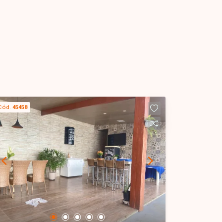
Cód.
45458