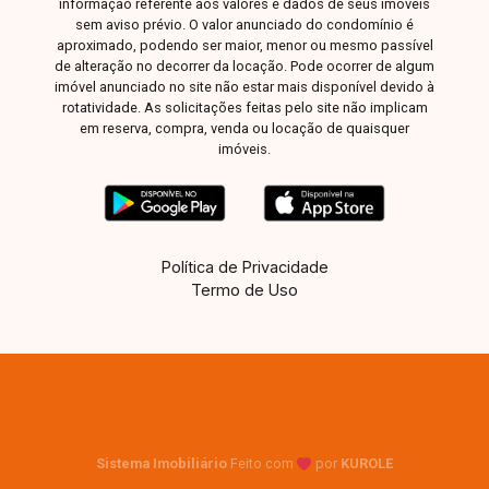
informação referente aos valores e dados de seus imóveis
informações e agende sua visita para conhecer
sem aviso prévio. O valor anunciado do condomínio é
todos os detalhes deste imóvel.
aproximado, podendo ser maior, menor ou mesmo passível
de alteração no decorrer da locação. Pode ocorrer de algum
imóvel anunciado no site não estar mais disponível devido à
rotatividade. As solicitações feitas pelo site não implicam
em reserva, compra, venda ou locação de quaisquer
imóveis.
Política de Privacidade
Termo de Uso
Sistema Imobiliário
Feito com
por
KUROLE