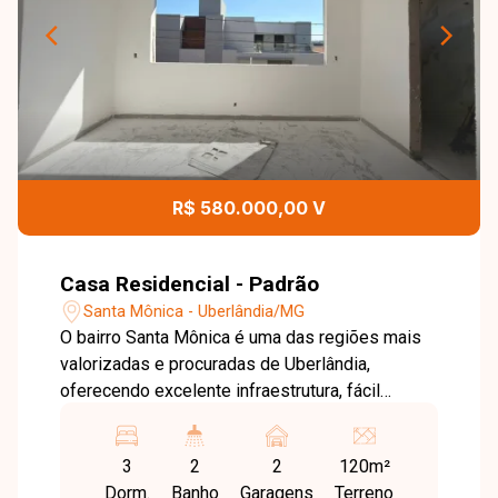
R$ 580.000,00 V
Casa Residencial - Padrão
Santa Mônica - Uberlândia/MG
O bairro Santa Mônica é uma das regiões mais
valorizadas e procuradas de Uberlândia,
oferecendo excelente infraestrutura, fácil
acesso às principais avenidas da cidade e
proximidade com universidades,
3
2
2
120m²
supermercados, escolas, farmácias e diversos
Dorm.
Banho
Garagens
Terreno
serviços. Uma localização ideal para quem