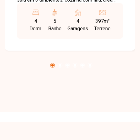
gourmet, 4 quartos com armários (3 suítes, 1
máster com closet e ar-condicionado), 4
4
5
4
397m²
banheiros, lavabo e 4 vagas de garagem. Conta
Dorm.
Banho
Garagens
Terreno
com sistema de energia e aquecimento solar.
Condomínio com lazer completo e segurança
rigorosa.