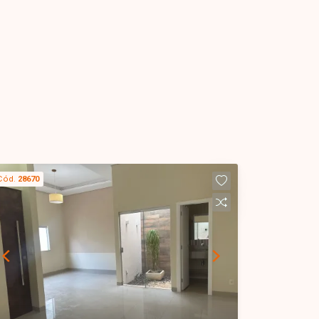
Cód.
28670