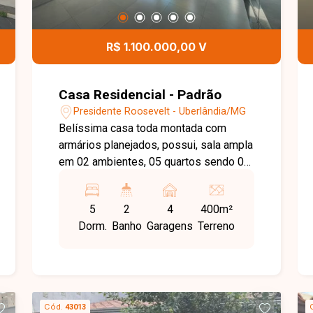
R$ 1.100.000,00 V
Casa Residencial - Padrão
Presidente Roosevelt - Uberlândia/MG
Belíssima casa toda montada com
armários planejados, possui, sala ampla
em 02 ambientes, 05 quartos sendo 02
suítes, banheiro social, cozinha, área de
serviço, varanda gourmet com
5
2
4
400m²
churrasqueira, edícula no segundo piso
Dorm.
Banho
Garagens
Terreno
e 04 vagas de garagem.
Cód.
43013