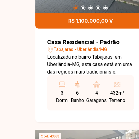
R$ 1.100.000,00 V
Casa Residencial - Padrão
Tabajaras - Uberlândia/MG
Localizada no bairro Tabajaras, em
Uberlândia-MG, esta casa está em uma
das regiões mais tradicionais e
valorizadas da cidade, com fácil
acesso ao Centro e às principais
3
6
4
432m²
avenidas. O bairro oferece excelente
Dorm.
Banho
Garagens
Terreno
infraestrutura, estando próximo a
escolas, supermercados, clínicas,
restaurantes e diversos serviços,
proporcionando praticidade e qualidade
de vida. O imóvel possui
Cód.
43553
aproximadamente 250 m² de área