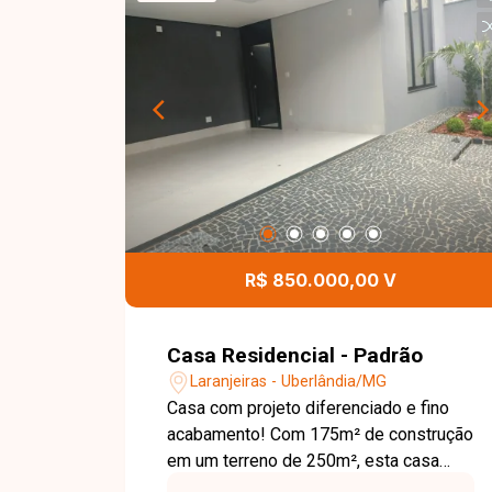
construída em um terreno de 432 m²,
distribuídos em 2 salas amplas, 3
suítes, escritório com banheiro,
banheiro social, cozinha e área de
serviço. Os ambientes são amplos e
bem planejados, oferecendo conforto e
funcionalidade para toda a família. Na
área externa, a residência conta com
varanda gourmet, piscina, banheiro
externo, casinha infantil e garagem para
R$ 850.000,00 V
4 veículos, sendo 2 vagas cobertas e 2
descobertas. Um imóvel completo, que
reúne conforto, lazer e excelente
Casa Residencial - Padrão
localização. Entre em contato com a
Laranjeiras - Uberlândia/MG
equipe da Delta Imóveis para mais
Casa com projeto diferenciado e fino
informações e agende sua visita!
acabamento! Com 175m² de construção
em um terreno de 250m², esta casa
oferece três dormitórios, sendo uma