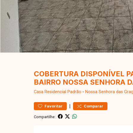
COBERTURA DISPONÍVEL P
BAIRRO NOSSA SENHORA 
Casa Residencial
Padrão
-
Nossa Senhora das Gra
|
Favoritar
Comparar
Compartilhe: