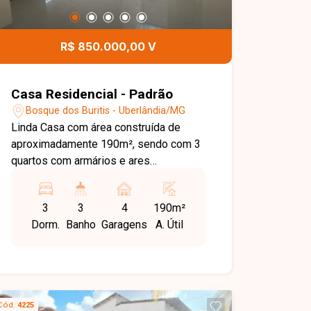
R$ 850.000,00 V
Casa Residencial - Padrão
Bosque dos Buritis - Uberlândia/MG
Linda Casa com área construída de
aproximadamente 190m², sendo com 3
quartos com armários e ares
condicionados sendo uma suite máster
com closet e hidromassagem,
3
3
4
190m²
escritório com armários, sala ampla 2
Dorm.
Banho
Garagens
A. Útil
ambientes, sala de Tv, banheiro social,
cozinha toda planejada de armários,
fogão cooktop e coifa, espaço gourmet
com churrasqueira, SPA para 4 lugares,
lindo jardim, toda em porcelanato,
Cód.
4225
sistemas de segurança, câmeras de