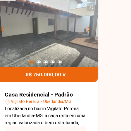
segurança, cerca elétrica, aquecimento
solar, 4 vagas de garagens.
R$ 750.000,00 V
Casa Residencial - Padrão
Vigilato Pereira - Uberlândia/MG
Localizada no bairro Vigilato Pereira,
em Uberlândia-MG, a casa está em uma
região valorizada e bem estruturada,
com fácil acesso a comércios, escolas,