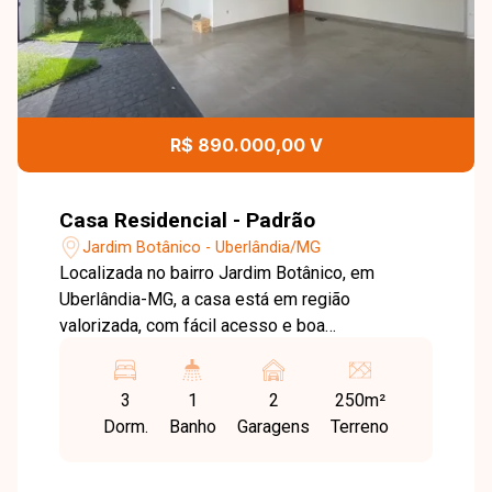
R$ 890.000,00 V
Casa Residencial - Padrão
Jardim Botânico - Uberlândia/MG
Localizada no bairro Jardim Botânico, em
Uberlândia-MG, a casa está em região
valorizada, com fácil acesso e boa
infraestrutura, oferecendo praticidade e
qualidade de vida. Casa à venda com 170 m² de
3
1
2
250m²
área privativa em terreno de 250 m², composta
Dorm.
Banho
Garagens
Terreno
por sala, cozinha, banheiro social, área de
serviço e 3 quartos sendo 1 suíte. Conta ainda
com 2 vagas de garagem e ambientes bem