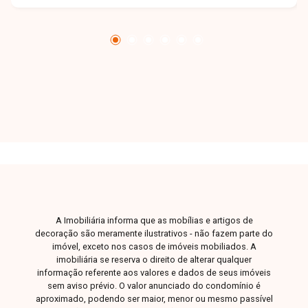
distribuídos. Uma ótima opção para quem busca
conforto e boa localização. Entre em contato
para mais informações e agende sua visita.
A Imobiliária informa que as mobílias e artigos de
decoração são meramente ilustrativos - não fazem parte do
imóvel, exceto nos casos de imóveis mobiliados. A
imobiliária se reserva o direito de alterar qualquer
informação referente aos valores e dados de seus imóveis
sem aviso prévio. O valor anunciado do condomínio é
aproximado, podendo ser maior, menor ou mesmo passível