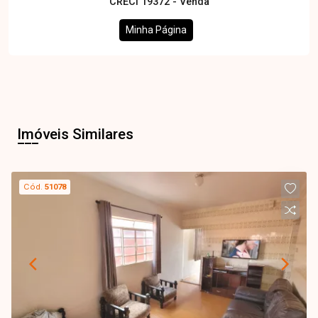
CRECI 19372 - Venda
Minha Página
Imóveis Similares
Cód.
51078