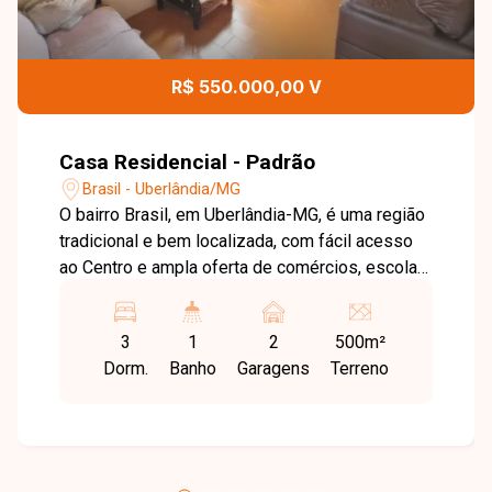
R$ 550.000,00 V
Casa Residencial - Padrão
Brasil - Uberlândia/MG
O bairro Brasil, em Uberlândia-MG, é uma região
tradicional e bem localizada, com fácil acesso
ao Centro e ampla oferta de comércios, escolas
e serviços ? ideal para quem busca praticidade
e excelente potencial de investimento. Terreno
3
1
2
500m²
com aproximadamente 500 m² de área total,
Dorm.
Banho
Garagens
Terreno
composto por 4 casas construídas. A casa
principal conta com 3 quartos, sala, banheiro
social, cozinha e área de serviço. As demais
unidades possuem 2 quartos, sala, banheiro
social, cozinha e área de serviço, todas com boa