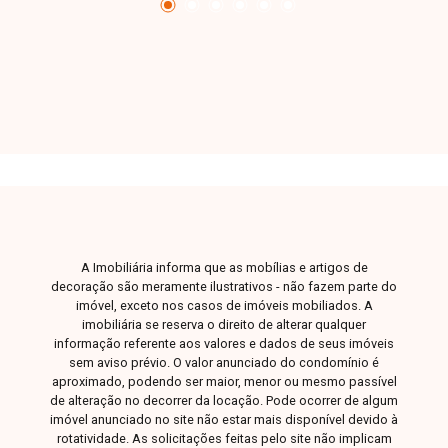
distribuição dos ambientes. Imóvel ideal para
geração de renda com locação ou investimento,
em localização estratégica. Entre em contato e
agende sua visita.
A Imobiliária informa que as mobílias e artigos de
decoração são meramente ilustrativos - não fazem parte do
imóvel, exceto nos casos de imóveis mobiliados. A
imobiliária se reserva o direito de alterar qualquer
informação referente aos valores e dados de seus imóveis
sem aviso prévio. O valor anunciado do condomínio é
aproximado, podendo ser maior, menor ou mesmo passível
de alteração no decorrer da locação. Pode ocorrer de algum
imóvel anunciado no site não estar mais disponível devido à
rotatividade. As solicitações feitas pelo site não implicam