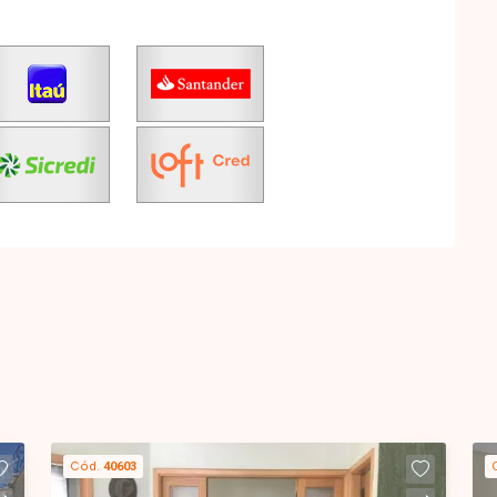
Cód.
40603