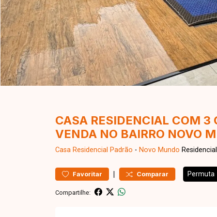
CASA RESIDENCIAL COM 3
VENDA NO BAIRRO NOVO 
Casa Residencial
Padrão
-
Novo Mundo
Residencial
|
Permuta
Favoritar
Comparar
Compartilhe: