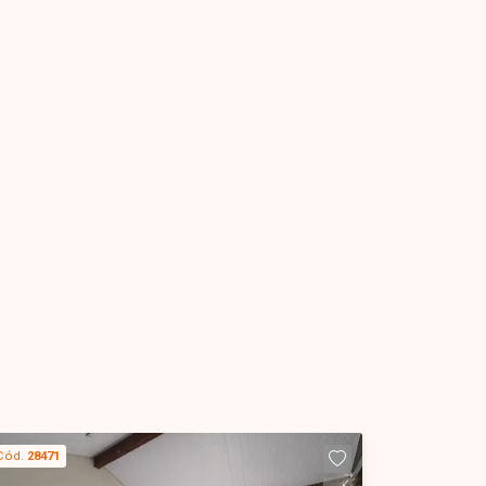
Cód.
28471