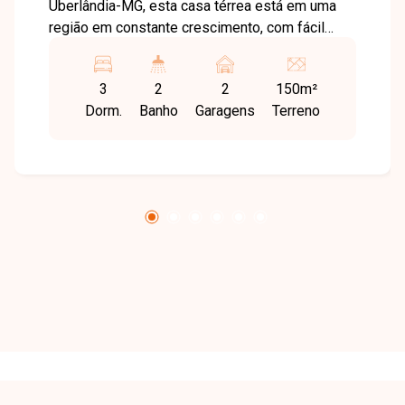
Uberlândia-MG, esta casa térrea está em uma
região em constante crescimento, com fácil
acesso a comércios, serviços e principais vias
da cidade, proporcionando praticidade e
3
2
2
150m²
qualidade de vida. O imóvel possui
Dorm.
Banho
Garagens
Terreno
aproximadamente 93 m² de área construída em
terreno de 150 m², com projeto moderno e
excelente padrão de acabamento. Conta com
sala para 2 ambientes com pé-direito duplo,
proporcionando maior amplitude e iluminação
natural, além de cozinha americana integrada
aos ambientes. Dispõe de 3 quartos, sendo 1
suíte e 2 semi suítes, oferecendo conforto e
funcionalidade para toda a família. A área
externa possui espaço gourmet com
churrasqueira, área de serviço e área gramada
nos fundos, ideal para momentos de lazer e
convivência. A casa conta ainda com 2 vagas de
garagem e acabamento com padrão de