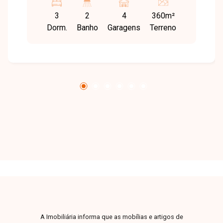
com churrasqueira, área de serviço, 4 vagas de
3
2
4
360m²
garagem. Agende agora mesmo uma visita e
Dorm.
Banho
Garagens
Terreno
venha conhecer pessoalmente todos os
detalhes deste incrível imóvel. Estamos à
disposição para esclarecer suas dúvidas e
auxiliar em todo o processo. Entre em contato
conosco pelo telefone ou WhatsApp no número
32309900 ou venha conhecer nosso espaço e
conversar pessoalmente com um consultor que
irá te auxiliar na busca pelo imóvel que você
busca. Temos 3 unidades para te receber, no
Centro, Zona Sul ou Zona Leste: Av. João Naves
de Ávila, 257 - Centro Rua Rafael Marino Neto,
135 - Jardim Karaíba Av. Dr. Laerte Vieira
Gonçalves, 607 ? Santa Mônica
A Imobiliária informa que as mobílias e artigos de