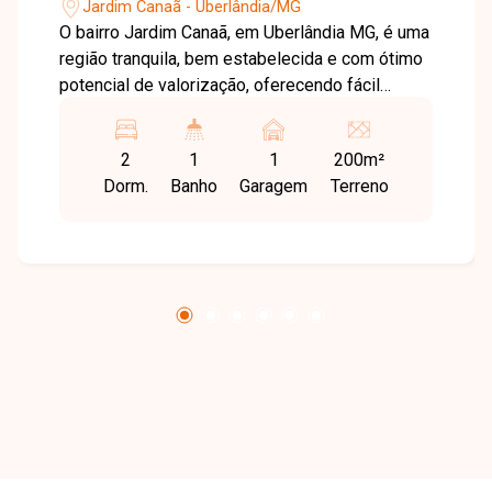
Jardim Canaã - Uberlândia/MG
O bairro Jardim Canaã, em Uberlândia MG, é uma
região tranquila, bem estabelecida e com ótimo
potencial de valorização, oferecendo fácil
acesso a comércios, serviços e principais vias
da cidade, ideal para quem busca qualidade de
2
1
1
200m²
vida. Excelente casa com aproximadamente 200
Dorm.
Banho
Garagem
Terreno
m², composta por sala ampla em dois
ambientes integrada à sala de jantar, 2 quartos
sendo 1 suíte com closet, cozinha integrada à
área gourmet com churrasqueira embutida, área
de serviço com despensa e possibilidade de
criação de mais um banheiro. Conta ainda com
jardim com espaço para piscina e estrutura
preparada para dois pavimentos. O imóvel foi
totalmente reformado, com fiação elétrica nova
e área gourmet recente. Uma excelente
oportunidade para quem busca um imóvel
moderno, funcional e pronto para morar. Entre