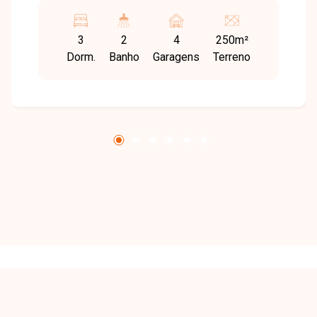
comércios, serviços e às principais vias da
cidade, sendo ideal para quem busca qualidade
3
2
4
250m²
de vida e praticidade no dia a dia. A casa possui
Dorm.
Banho
Garagens
Terreno
140m² de área construída em um terreno de
250m², com sala integrada à cozinha, 3 quartos,
sendo 1 suíte, banheiro social, área de serviço e
área gourmet com churrasqueira, perfeita para
momentos de lazer e convivência. O imóvel se
destaca pelo quintal gramado, teto rebaixado
em gesso, fino acabamento e garagem para 2
carros. Uma excelente oportunidade para morar
bem. Entre em contato para mais informações e
agende sua visita.