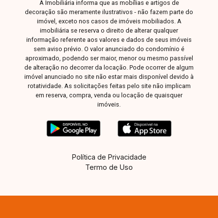
A Imobiliária informa que as mobílias e artigos de
grande potencial de valorização. O
decoração são meramente ilustrativos - não fazem parte do
financiamento pode ser realizado pela Caixa
imóvel, exceto nos casos de imóveis mobiliados. A
imobiliária se reserva o direito de alterar qualquer
Econômica Federal e também por bancos
informação referente aos valores e dados de seus imóveis
privados, com assinatura do contrato após a
sem aviso prévio. O valor anunciado do condomínio é
conclusão da obra. Entre em contato para mais
aproximado, podendo ser maior, menor ou mesmo passível
informações e agende sua visita.
de alteração no decorrer da locação. Pode ocorrer de algum
imóvel anunciado no site não estar mais disponível devido à
rotatividade. As solicitações feitas pelo site não implicam
em reserva, compra, venda ou locação de quaisquer
imóveis.
Política de Privacidade
Termo de Uso