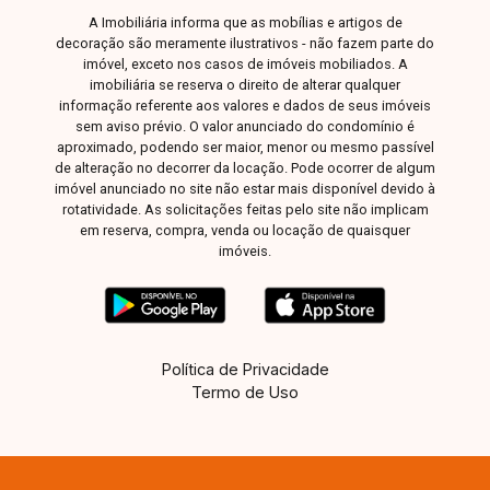
auxiliar na busca pelo imóvel que você busca.
A Imobiliária informa que as mobílias e artigos de
Temos 3 unidades para te receber, no Centro,
decoração são meramente ilustrativos - não fazem parte do
Zona Sul ou Zona Leste: Av. João Naves de
imóvel, exceto nos casos de imóveis mobiliados. A
imobiliária se reserva o direito de alterar qualquer
Ávila, 257 - Centro Rua Rafael Marino Neto, 135
informação referente aos valores e dados de seus imóveis
- Jardim Karaíba Av. Dr. Laerte Vieira Gonçalves,
sem aviso prévio. O valor anunciado do condomínio é
607 ? Santa Mônica
aproximado, podendo ser maior, menor ou mesmo passível
de alteração no decorrer da locação. Pode ocorrer de algum
imóvel anunciado no site não estar mais disponível devido à
rotatividade. As solicitações feitas pelo site não implicam
em reserva, compra, venda ou locação de quaisquer
imóveis.
Política de Privacidade
Termo de Uso