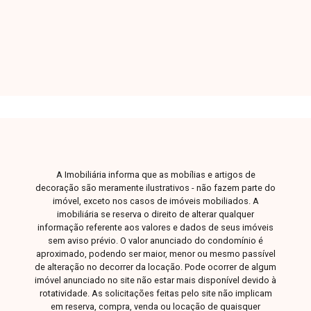
aproximadamente 70m² de área construída,
Dorm.
Banho
Garagem
Terreno
composta por sala ampla em 2 ambientes, 2
quartos sendo 1 suíte, banheiro social, cozinha
estilo americana e lavanderia, ambientes bem
distribuídos que garantem conforto e
funcionalidade. Possui ainda vaga de garagem.
Uma excelente oportunidade para quem busca
um imóvel moderno e pronto para morar. Entre
em contato e agende sua visita.
A Imobiliária informa que as mobílias e artigos de
decoração são meramente ilustrativos - não fazem parte do
imóvel, exceto nos casos de imóveis mobiliados. A
imobiliária se reserva o direito de alterar qualquer
informação referente aos valores e dados de seus imóveis
sem aviso prévio. O valor anunciado do condomínio é
aproximado, podendo ser maior, menor ou mesmo passível
de alteração no decorrer da locação. Pode ocorrer de algum
imóvel anunciado no site não estar mais disponível devido à
rotatividade. As solicitações feitas pelo site não implicam
em reserva, compra, venda ou locação de quaisquer