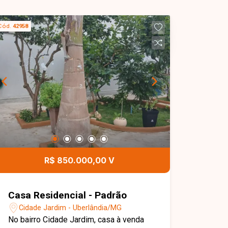
Cód.
42958
R$ 850.000,00 V
Casa Residencial - Padrão
Cidade Jardim - Uberlândia/MG
No bairro Cidade Jardim, casa à venda