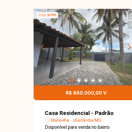
Cód.
51791
R$ 880.000,00 V
Casa Residencial - Padrão
Maravilha - Uberlândia/MG
Disponível para venda no bairro