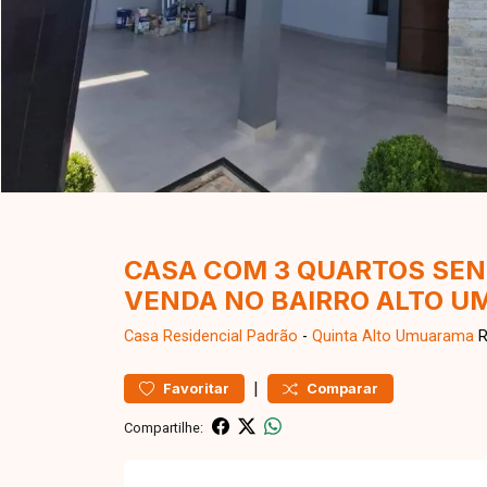
CASA COM 3 QUARTOS SEND
VENDA NO BAIRRO ALTO 
Casa Residencial
Padrão
-
Quinta Alto Umuarama
R
|
Favoritar
Comparar
Compartilhe: