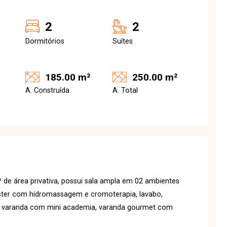
2
2
Dormitórios
Suítes
185.00 m²
250.00 m²
A. Construída
A. Total
e área privativa, possui sala ampla em 02 ambientes
áster com hidromassagem e cromoterapia, lavabo,
, varanda com mini academia, varanda gourmet com