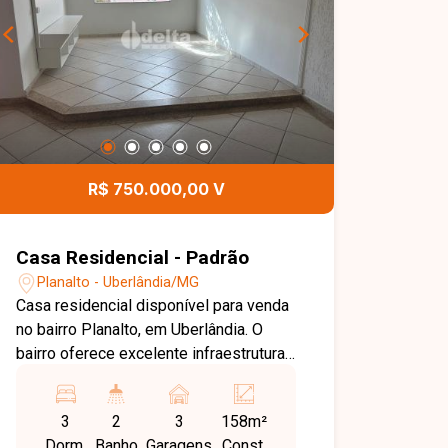
R$ 750.000,00 V
Casa Residencial - Padrão
Planalto - Uberlândia/MG
Casa residencial disponível para venda
no bairro Planalto, em Uberlândia. O
bairro oferece excelente infraestrutura,
com fácil acesso a importantes vias da
cidade, além de contar com
3
2
3
158m²
supermercados, escolas, farmácias e
Dorm.
Banho
Garagens
Const.