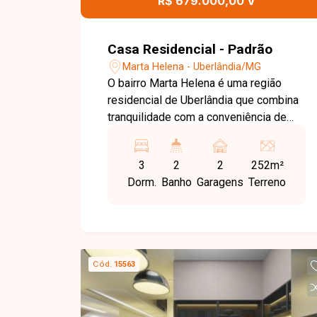
R$ 679.000,00 V
Casa Residencial - Padrão
Marta Helena - Uberlândia/MG
O bairro Marta Helena é uma região
residencial de Uberlândia que combina
tranquilidade com a conveniência de
comércios e serviços locais. Morar em
um condomínio fechado nessa área
3
2
2
252m²
oferece a segurança e a privacidade
Dorm.
Banho
Garagens
Terreno
desejadas, com fácil acesso às
principais vias da cidade. A casa possui
aproximadamente 134 m² de área
construída em um terreno de 252 m² de
área total. A distribuição interna é
Cód.
15563
funcional, contando com sala em dois
ambientes, três quartos com armários
(sendo uma suíte), banheiro social,