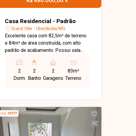
R$ 490.000,00 V
Casa Residencial - Padrão
Grand Ville - Uberlândia/MG
Excelente casa com 82,5m² de terreno
e 84m² de área construída, com alto
padrão de acabamento. Possui sala
conjugada com sala de jantar, cozinha,
área de serviço e 2 vagas de garagem.
2
2
2
83m²
São 2 quartos, ambos suítes com
Dorm.
Banho
Garagens
Terreno
sacada. Conta com pontos de ar-
condicionado em todos os cômodos,
porcelanato acetinado 71x71 Via Rosa,
mármore São Gabriel e esquadrias de
alumínio preto linha suprema.
Cód.
39777
Localizada em bairro com praça
próxima e vigilância 24 horas com
guarita e ronda.