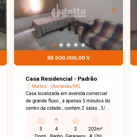
social. Conta ainda com cozinha
funcional, área de serviço e três vagas
de garagem. Como diferencial, possui
ampla área gourmet com churrasqueira
e pia em pedra natural, além de varanda
gourmet e piscina, criando um ambiente
ideal para momentos de lazer e
confraternização com familiares e
R$ 600.000,00 V
amigos. Entre em contato para mais
informações e conheça esta excelente
oportunidade de morar com conforto,
Casa Residencial - Padrão
espaço e praticidade no bairro Jardim
Martins - Uberlândia/MG
Brasília.
Casa localizada em avenida comercial
de grande fluxo , a apenas 5 minutos do
centro da cidade , contém 2 salas , 3/4
com armários sendo duas suítes , uma
suíte com banheira , banho social ,
3
4
2
202m²
cozinha planejada com armários,
Dorm.
Banho
Garagens
A. Útil