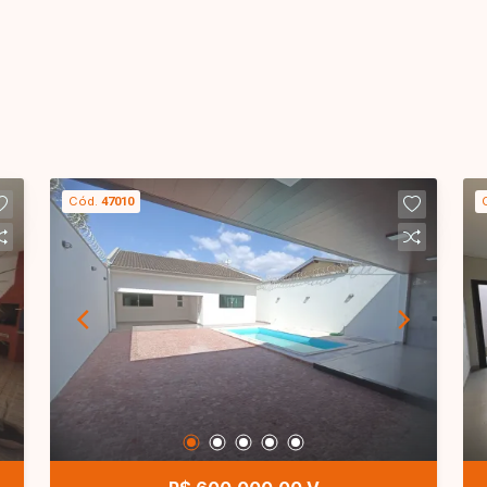
Cód.
47010