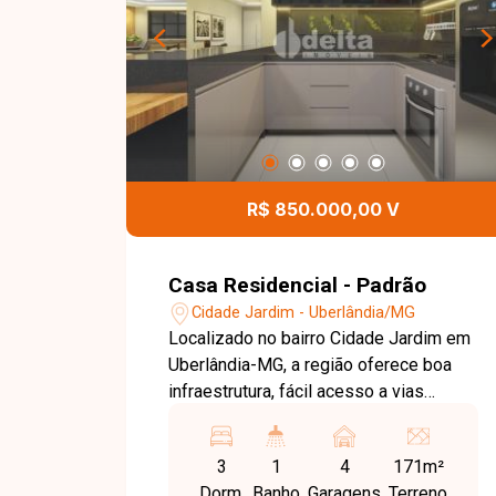
cozinha planejada com armários e uma
prática mesa em mármore, além de área
de serviços. O imóvel oferece duas
vagas de garagem. O imóvel é ideal
para quem busca segurança e conforto
em um condomínio fechado, com um
espaço gourmet privativo equipado
com churrasqueira, perfeito para o lazer
R$ 850.000,00 V
em família, em uma localização
acessível e com ótima qualidade de
vida.
Casa Residencial - Padrão
Cidade Jardim - Uberlândia/MG
Localizado no bairro Cidade Jardim em
Uberlândia-MG, a região oferece boa
infraestrutura, fácil acesso a vias
principais e proximidade com
comércios e serviços, proporcionando
3
1
4
171m²
praticidade no dia a dia. O sobrado
Dorm.
Banho
Garagens
Terreno