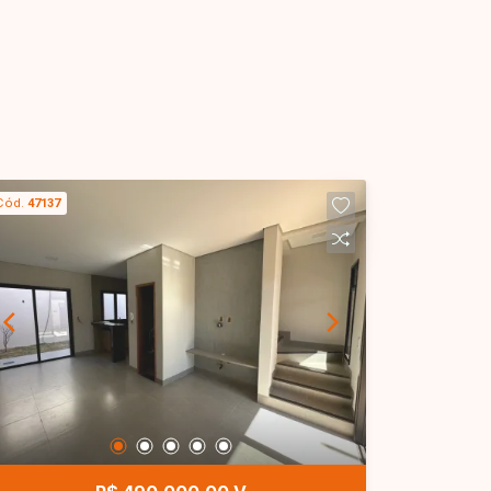
Cód.
47137