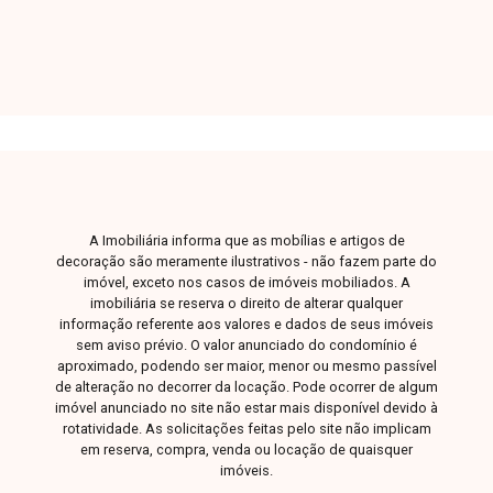
conhecer nosso espaço e conversar
pessoalmente com um consultor que irá te
auxiliar na busca pelo imóvel que você busca.
Temos 3 unidades para te receber, no Centro,
Zona Sul ou Zona Leste: Av. João Naves de
Ávila, 257 - Centro Rua Rafael Marino Neto, 135
- Jardim Karaíba Av. Dr. Laerte Vieira Gonçalves,
607 - Santa Mônica
A Imobiliária informa que as mobílias e artigos de
decoração são meramente ilustrativos - não fazem parte do
imóvel, exceto nos casos de imóveis mobiliados. A
imobiliária se reserva o direito de alterar qualquer
informação referente aos valores e dados de seus imóveis
sem aviso prévio. O valor anunciado do condomínio é
aproximado, podendo ser maior, menor ou mesmo passível
de alteração no decorrer da locação. Pode ocorrer de algum
imóvel anunciado no site não estar mais disponível devido à
rotatividade. As solicitações feitas pelo site não implicam
em reserva, compra, venda ou locação de quaisquer
imóveis.