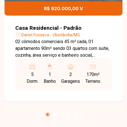
R$ 920.000,00 V
Casa Residencial - Padrão
Daniel Fonseca - Uberlândia/MG
02 cômodos comerciais 45 m² cada, 01
apartamento 90m² sendo 03 quartos com suíte,
cozinha, área serviço e banheiro social,
despensa, garagem 01 vaga.01 casa 50 m²: 02
quartos , sala, , cozinha, área serviço. Garagem
5
1
2
170m²
01 vaga. Área terreno 170 m² e área construída
Dorm.
Banho
Garagens
Terreno
de aproximadamente 230m². Agende agora
mesmo uma visita e venha conhecer
pessoalmente todos os detalhes deste incrível
imóvel. Estamos à disposição para esclarecer
suas dúvidas e auxiliar em todo o processo.
Entre em contato conosco pelo telefone ou
WhatsApp no número (34) 3230-9900 ou venha