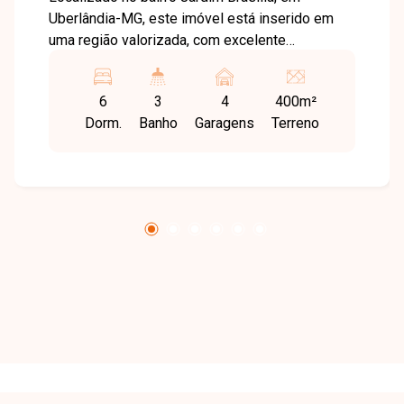
Uberlândia-MG, este imóvel está inserido em
uma região valorizada, com excelente
infraestrutura e fácil acesso a comércios,
escolas, supermercados e principais vias da
6
3
4
400m²
cidade. O bairro oferece tranquilidade,
Dorm.
Banho
Garagens
Terreno
segurança e praticidade, sendo ideal para quem
busca qualidade de vida aliada a uma ótima
localização. O imóvel dispõe de duas casas
construídas em um terreno de 400m², cada uma
com acesso independente. A casa da frente
possui aproximadamente 250m² de área
construída, com 3 quartos, sendo 1 suíte,
banheiro social, ampla sala de TV, espaçosa
sala de jantar, edícula com churrasqueira,
banheiro, despensa e garagem para 3 carros. A
casa dos fundos oferece 100m² de área
construída, com 3 quartos, 2 cozinhas, banheiro
amplo e garagem. Uma excelente oportunidade