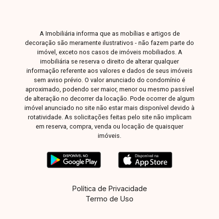
para quem busca um imóvel espaçoso, versátil
e com grande potencial, seja para moradia
multifamiliar ou investimento. Entre em contato
A Imobiliária informa que as mobílias e artigos de
e agende sua visita para conhecer todos os
decoração são meramente ilustrativos - não fazem parte do
detalhes!
imóvel, exceto nos casos de imóveis mobiliados. A
imobiliária se reserva o direito de alterar qualquer
informação referente aos valores e dados de seus imóveis
sem aviso prévio. O valor anunciado do condomínio é
aproximado, podendo ser maior, menor ou mesmo passível
de alteração no decorrer da locação. Pode ocorrer de algum
imóvel anunciado no site não estar mais disponível devido à
rotatividade. As solicitações feitas pelo site não implicam
em reserva, compra, venda ou locação de quaisquer
imóveis.
Política de Privacidade
Termo de Uso