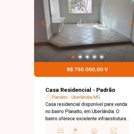
R$ 750.000,00 V
Casa Residencial - Padrão
Planalto - Uberlândia/MG
Casa residencial disponível para venda
no bairro Planalto, em Uberlândia. O
bairro oferece excelente infraestrutura,
com fácil acesso a importantes vias da
cidade, além de contar com