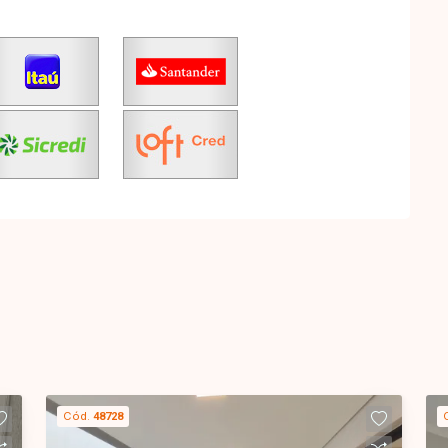
Cód.
48728