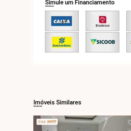
Simule um Financiamento
Imóveis Similares
Cód.
39777