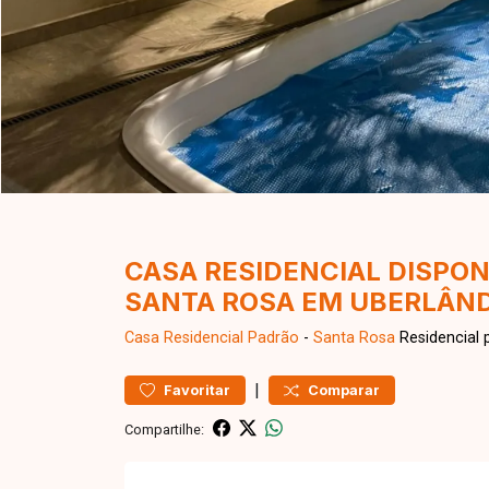
CASA RESIDENCIAL DISPON
SANTA ROSA EM UBERLÂND
Casa Residencial
Padrão
-
Santa Rosa
Residencial 
|
Favoritar
Comparar
Compartilhe: