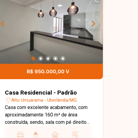
R$ 950.000,00 V
Casa Residencial - Padrão
Alto Umuarama - Uberlândia/MG
Casa com excelente acabamento, com
aproximadamente 160 m² de área
construída, sendo, sala com pé direito
alto, 3 suítes, lavabo, cozinha, varanda
gourmet, jardim e 2 vagas de garagem.