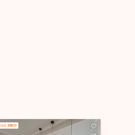
Cód.
33511