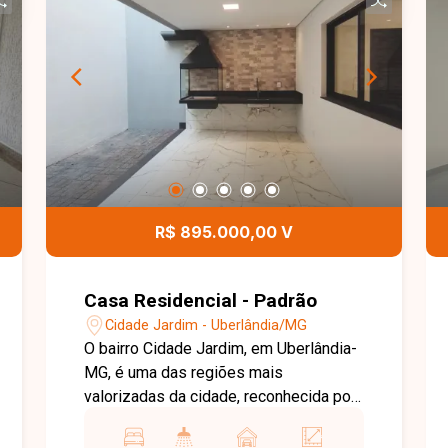
R$ 895.000,00 V
Casa Residencial - Padrão
Cidade Jardim - Uberlândia/MG
O bairro Cidade Jardim, em Uberlândia-
MG, é uma das regiões mais
valorizadas da cidade, reconhecida por
sua infraestrutura completa, ruas bem
arborizadas e fácil acesso às principais