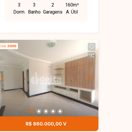
3
3
2
160m²
Dorm.
Banho
Garagens
A. Útil
Cód.
32692
R$ 860.000,00 V