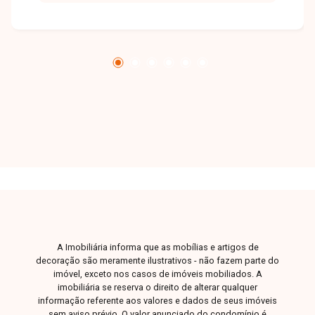
com armários, proporcionando ambientes
confortáveis e funcionais. O imóvel conta ainda
com varanda ampla com churrasqueira, área de
serviço, quintal, piso em porcelanato e garagem
para dois carros, sendo uma excelente opção
para quem busca espaço e conforto. Entre em
contato para mais informações e agende sua
visita.
A Imobiliária informa que as mobílias e artigos de
decoração são meramente ilustrativos - não fazem parte do
imóvel, exceto nos casos de imóveis mobiliados. A
imobiliária se reserva o direito de alterar qualquer
informação referente aos valores e dados de seus imóveis
sem aviso prévio. O valor anunciado do condomínio é