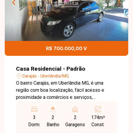
R$ 700.000,00 V
Casa Residencial - Padrão
Carajás - Uberlândia/MG
O bairro Carajás, em Uberlândia MG, é uma
região com boa localização, fácil acesso e
proximidade a comércios e serviços,
oferecendo praticidade no dia a dia. Ótima casa
com 480 m² de terreno e aproximadamente 174
3
2
2
174m²
m² de área construída, composta por sala ampla
Dorm.
Banho
Garagens
Const.
em dois ambientes, três quartos sendo uma
suíte, banheiro social com armário e cozinha