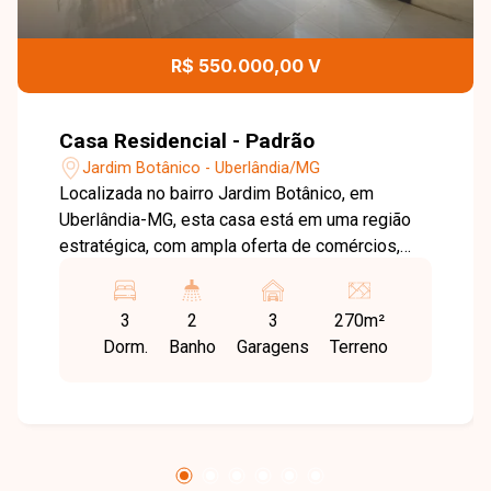
R$ 550.000,00 V
Casa Residencial - Padrão
Jardim Botânico - Uberlândia/MG
Localizada no bairro Jardim Botânico, em
Uberlândia-MG, esta casa está em uma região
estratégica, com ampla oferta de comércios,
supermercados, serviços e opções de lazer,
proporcionando praticidade e valorização.
3
2
3
270m²
Próxima ao Uberlândia Shopping, além de contar
Dorm.
Banho
Garagens
Terreno
com conveniências como Super Maxi,
Supermercado Empório Botânico, Supermercado
Negreiros e unidades do Posto Ipiranga, a
localização garante facilidade no dia a dia. A
casa possui sala conjugada com ar-
condicionado Split 18.000 BTUs, 03 quartos