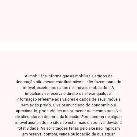
sendo 01 suíte, com armários embutidos em 02
dormitórios, banheiro social, cozinha com
armários planejados e despensa. Conta com
terreno de 270 m² (10x27) e área construída
com pouco mais de 101 m². Reformada há 4
anos, teve toda a fiação elétrica substituída e
parte das tubulações hidráulicas atualizadas,
estando bem conservada e pronta para morar.
Uma excelente oportunidade para quem busca
conforto, localização privilegiada e um imóvel já
A Imobiliária informa que as mobílias e artigos de
reformado.
decoração são meramente ilustrativos - não fazem parte do
imóvel, exceto nos casos de imóveis mobiliados. A
imobiliária se reserva o direito de alterar qualquer
informação referente aos valores e dados de seus imóveis
sem aviso prévio. O valor anunciado do condomínio é
aproximado, podendo ser maior, menor ou mesmo passível
de alteração no decorrer da locação. Pode ocorrer de algum
imóvel anunciado no site não estar mais disponível devido à
rotatividade. As solicitações feitas pelo site não implicam
em reserva, compra, venda ou locação de quaisquer