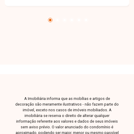
os moradores. Casa ampla e confortável
composta por sala aconchegante, 3 quartos,
banheiro social, cozinha funcional, área de
serviço, quintal espaçoso e 2 vagas de
garagem. O imóvel oferece ambientes bem
distribuídos e ideais para quem busca mais
espaço e comodidade para toda a família.
Agende uma visita e venha conhecer todos os
detalhes desta excelente casa no Bairro Alto
Umuarama. Entre em contato com nossa equipe
e encontre o imóvel ideal para viver com
conforto e praticidade em Uberlândia-MG.
A Imobiliária informa que as mobílias e artigos de
decoração são meramente ilustrativos - não fazem parte do
imóvel, exceto nos casos de imóveis mobiliados. A
imobiliária se reserva o direito de alterar qualquer
informação referente aos valores e dados de seus imóveis
sem aviso prévio. O valor anunciado do condomínio é
aproximado, podendo ser maior, menor ou mesmo passível