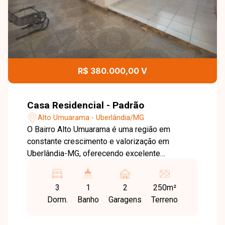
R$ 380.000,00 V
Casa Residencial - Padrão
Alto Umuarama - Uberlândia/MG
O Bairro Alto Umuarama é uma região em
constante crescimento e valorização em
Uberlândia-MG, oferecendo excelente
localização e fácil acesso às principais
avenidas da cidade. O bairro conta com
3
1
2
250m²
supermercados, escolas, farmácias e diversos
Dorm.
Banho
Garagens
Terreno
serviços essenciais, proporcionando
praticidade, conforto e qualidade de vida para