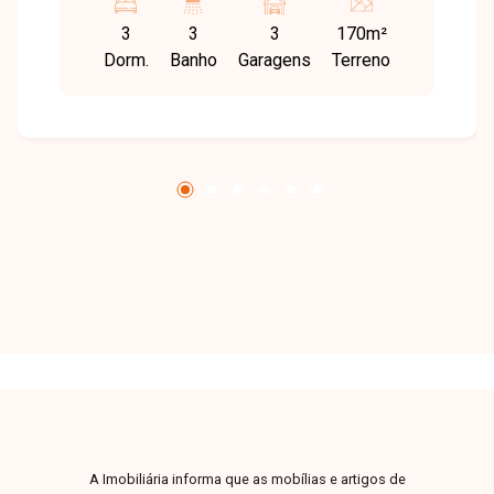
e principais vias, proporcionando praticidade e
3
3
3
170m²
qualidade de vida. O imóvel possui 170 m² de
Dorm.
Banho
Garagens
Terreno
área construída em terreno de 250 m², com sala
ampla com jardim de inverno, 3 quartos sendo 1
suíte, banheiro social e lavabo na área de lazer,
cozinha americana integrada à sala, área de
serviço, além de ampla área gourmet com
churrasqueira e despensa, quintal gramado e 3
vagas de garagem. Uma excelente oportunidade
para quem busca conforto, espaço e um imóvel
com ótimo acabamento em localização
privilegiada. Entre em contato e agende sua
visita!
A Imobiliária informa que as mobílias e artigos de