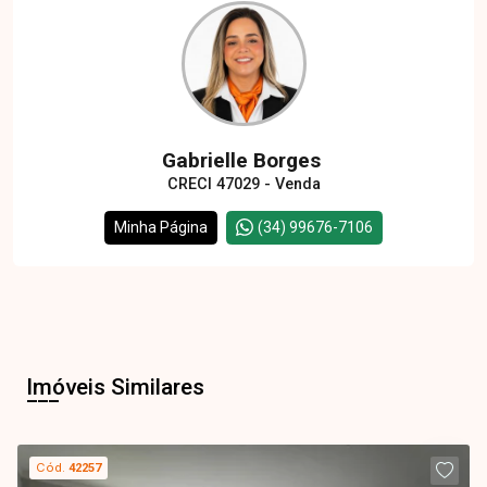
Gabrielle Borges
CRECI 47029 - Venda
Minha Página
(34) 99676-7106
Imóveis Similares
Cód.
42257