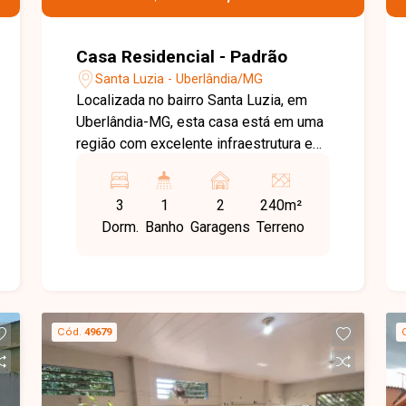
Casa Residencial - Padrão
Santa Luzia - Uberlândia/MG
Localizada no bairro Santa Luzia, em
Uberlândia-MG, esta casa está em uma
região com excelente infraestrutura e
localização privilegiada, próxima ao
Terminal Santa Luzia, supermercados,
3
1
2
240m²
farmácias, pizzarias, sacolão e
Dorm.
Banho
Garagens
Terreno
diversos comércios e serviços. O
imóvel também oferece fácil acesso às
principais vias da cidade,
proporcionando praticidade e qualidade
de vida. O imóvel conta com sala, 03
Cód.
49679
quartos, banheiro social, cozinha,
lavanderia coberta, amplo quintal,
churrasqueira a carvão e 02 vagas de
garagem. Os ambientes são bem