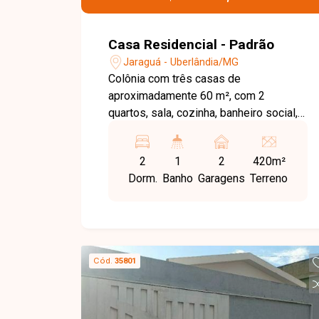
Casa Residencial - Padrão
Jaraguá - Uberlândia/MG
Colônia com três casas de
aproximadamente 60 m², com 2
quartos, sala, cozinha, banheiro social,
área de serviço. Terreno: 420 m².
Atualmente alugadas.
2
1
2
420m²
Dorm.
Banho
Garagens
Terreno
Cód.
35801