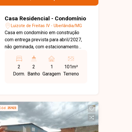
Casa Residencial - Condomínio
Luizote de Freitas IV - Uberlândia/MG
Casa em condomínio em construção
com entrega prevista para abril/2027,
não geminada, com estacionamento
para até 2 veículos (1 vaga coberta), 3
quartos sendo 1 suíte, sala e cozinha
2
2
1
101m²
integradas, revestimento em
Dorm.
Banho
Garagem
Terreno
porcelanato retificado no piso e nas
paredes da cozinha e banheiros, área
de lazer com churrasqueira individual,
portão eletrônico, interfone, concertina
e entrada facilitada.
Cód.
25923