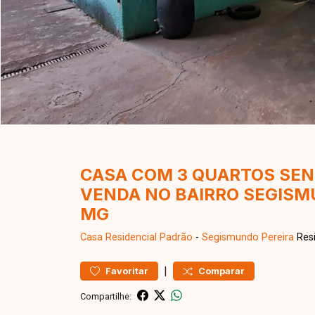
CASA COM 3 QUARTOS SEND
VENDA NO BAIRRO SEGISM
MG
Casa Residencial
Padrão
-
Segismundo Pereira
Resi
|
Favoritar
Comparar
Compartilhe: