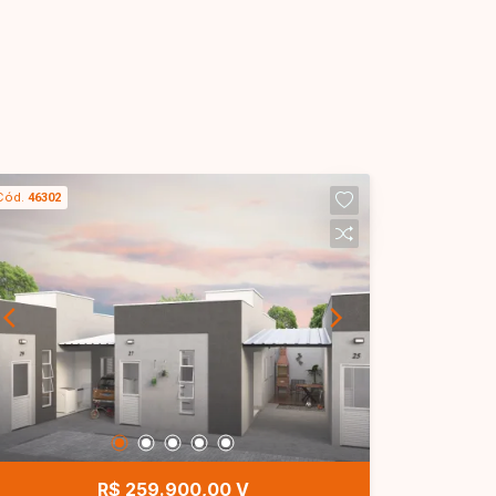
Cód.
46302
R$ 259.900,00 V