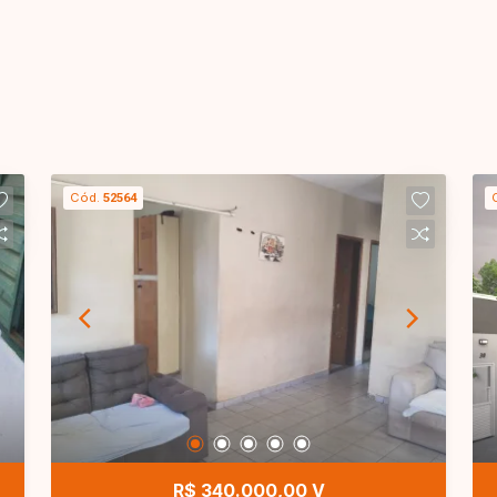
Cód.
52564
R$ 340.000,00 V