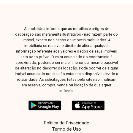
com excelente aproveitamento dos espaços.
Uma ótima oportunidade para morar ou investir,
com financiamento facilitado e possibilidade de
parcelar parte da entrada em até 24 vezes,
A Imobiliária informa que as mobílias e artigos de
sujeito à análise de crédito. Agende sua visita e
decoração são meramente ilustrativos - não fazem parte do
venha conhecer essa casa no bairro Novo
imóvel, exceto nos casos de imóveis mobiliados. A
Mundo.
imobiliária se reserva o direito de alterar qualquer
informação referente aos valores e dados de seus imóveis
sem aviso prévio. O valor anunciado do condomínio é
aproximado, podendo ser maior, menor ou mesmo passível
de alteração no decorrer da locação. Pode ocorrer de algum
imóvel anunciado no site não estar mais disponível devido à
rotatividade. As solicitações feitas pelo site não implicam
em reserva, compra, venda ou locação de quaisquer
imóveis.
Política de Privacidade
Termo de Uso