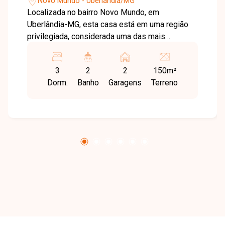
Novo Mundo - Uberlândia/MG
Localizada no bairro Novo Mundo, em
Uberlândia-MG, esta casa está em uma região
privilegiada, considerada uma das mais
valorizadas da cidade. O bairro oferece
excelente infraestrutura, fácil acesso às
3
2
2
150m²
principais vias e proximidade com comércios e
Dorm.
Banho
Garagens
Terreno
serviços essenciais, sendo ideal para quem
busca praticidade, conforto e valorização
imobiliária. O imóvel possui sala integrada à
copa, cozinha e área gourmet, proporcionando
um ambiente moderno e funcional, 3
dormitórios, sendo 1 suíte, banheiros com
preparação para água quente, lavanderia, além
de garagem para 2 veículos. Conta ainda com
esquadrias em alumínio, infraestrutura para ar-
condicionado nos quartos e sala, porcelanato
interno e externo com rodapé embutido. São 76
m² de área construída em um terreno de 150 m²,