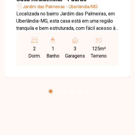
Jardim das Palmeiras - Uberlândia/MG
Localizada no bairro Jardim das Palmeiras, em
Uberlândia-MG, esta casa está em uma região
tranquila e bem estruturada, com fácil acesso às
principais vias da cidade. O bairro oferece
proximidade a supermercados, escolas,
2
1
3
125m²
farmácias, comércios e diversos serviços,
Dorm.
Banho
Garagens
Terreno
proporcionando praticidade e qualidade de vida
para toda a família. O imóvel possui
aproximadamente 70 m² de área construída,
distribuídos em sala, 02 quartos, banheiro
social, cozinha, área externa, área de serviço
coberta com tanque e espaço para máquina de
lavar, além de 03 vagas de garagem. Os
ambientes são bem distribuídos, garantindo
conforto e funcionalidade para o dia a dia. Esta é
uma excelente oportunidade para quem busca
uma casa prática, confortável e bem localizada