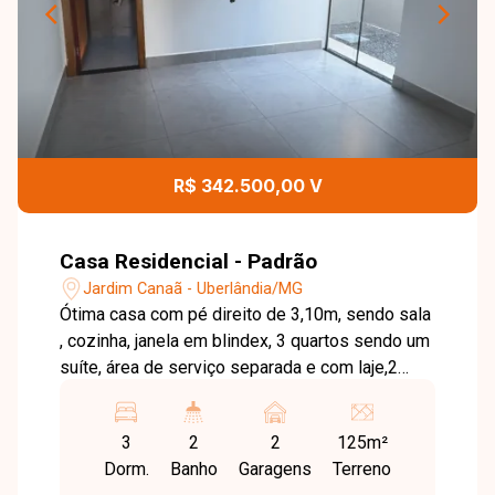
R$ 342.500,00 V
Casa Residencial - Padrão
Jardim Canaã - Uberlândia/MG
Ótima casa com pé direito de 3,10m, sendo sala
, cozinha, janela em blindex, 3 quartos sendo um
suíte, área de serviço separada e com laje,2
jardins de inverno, acabamento sem gesso, 1
banheiro social, 2 vagas de garagem e
3
2
2
125m²
concertina.
Dorm.
Banho
Garagens
Terreno