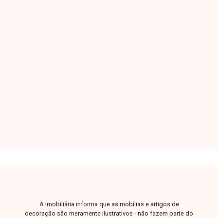
Casa Residencial - Padrão
Jardim Brasília - Uberlândia/MG
Casa com aproximadamente 90m² de área
construída em terreno de 180m², com 3 quartos
sendo 1 suíte, sala de jantar, sala de TV, cozinha,
linda área gourmet, área de serviço, garagem
para 2 ou 3 carros, piso e revestimento em
3
2
2
180m²
porcelanato, portas laqueadas, janelas
Dorm.
Banho
Garagens
Terreno
venezianas pretas em alumínio, passeio em
Peiver e excelente padrão de qualidade com
fino acabamento.
A Imobiliária informa que as mobílias e artigos de
decoração são meramente ilustrativos - não fazem parte do