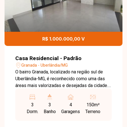
R$ 1.000.000,00 V
Casa Residencial - Padrão
Granada - Uberlândia/MG
O bairro Granada, localizado na região sul de
Uberlândia-MG, é reconhecido como uma das
áreas mais valorizadas e desejadas da cidade.
A região se destaca pela excelente
infraestrutura, fácil acesso a vias principais,
3
3
4
150m²
proximidade com comércios, escolas e
Dorm.
Banho
Garagens
Terreno
serviços essenciais, além de oferecer
segurança, tranquilidade e alta qualidade de vida
para seus moradores. Casa com