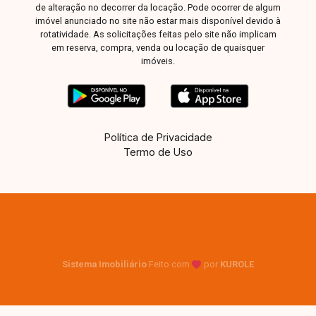
pensada em cada detalhe para oferecer
de alteração no decorrer da locação. Pode ocorrer de algum
conforto, economia e sofisticação. Entre em
imóvel anunciado no site não estar mais disponível devido à
rotatividade. As solicitações feitas pelo site não implicam
contato e venha conhecer de perto esse imóvel
em reserva, compra, venda ou locação de quaisquer
incrível na região mais valorizada de Uberlândia!
imóveis.
Política de Privacidade
Termo de Uso
Sistema Imobiliário
Feito com
por
KUROLE