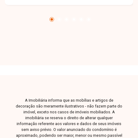
aproximadamente 150 m² de área construída,
com sala em pé-direito duplo de 5 metros de
altura, rebaixamento de teto em gesso em toda
a casa e acabamentos de alto padrão. São 3
quartos, sendo 1 suíte máster com closet. Conta
com banheiros bem distribuídos, incluindo
banheiro na varanda gourmet. Cozinha com
bancada e ilha em granito São Gabriel e Branco
Itaúna, integrada aos ambientes. Área de serviço
com lavanderia e despensa. O imóvel ainda
possui varanda gourmet com churrasqueira
revestida em porcelanato, piscina aquecida, kit
aquecedor tubo a vácuo (modelo mais moderno
A Imobiliária informa que as mobílias e artigos de
da categoria), água quente nas torneiras dos
decoração são meramente ilustrativos - não fazem parte do
banheiros e cozinha, além dos chuveiros,
imóvel, exceto nos casos de imóveis mobiliados. A
energia fotovoltaica com capacidade para 300
imobiliária se reserva o direito de alterar qualquer
informação referente aos valores e dados de seus imóveis
watts e garagem para 2 carros cobertos e 2
sem aviso prévio. O valor anunciado do condomínio é
descobertos. Uma casa completa, moderna e
aproximado, podendo ser maior, menor ou mesmo passível