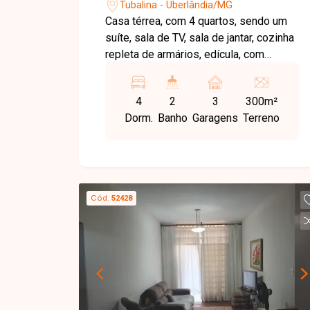
Tubalina - Uberlândia/MG
Casa térrea, com 4 quartos, sendo um
suíte, sala de TV, sala de jantar, cozinha
repleta de armários, edícula, com
churrasqueira, corredor dos dois lados,
1 banheiro social e outro na área de
4
2
3
300m²
laser. Garagem pra 3 carros. Terreno
Dorm.
Banho
Garagens
Terreno
300 m². Área construída 220 m². Cerca
elétrica e concertina. Monitorada com 8
câmeras e energia fotovoltaica .
Consulte valores e disponibilidade.
Cód.
52428