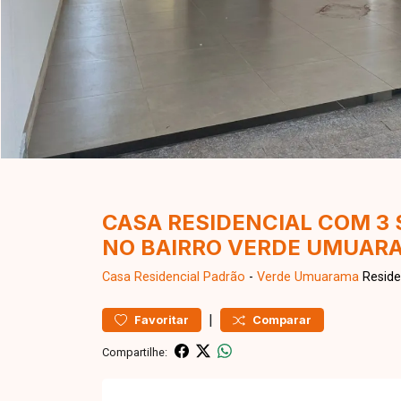
CASA RESIDENCIAL COM 3 
NO BAIRRO VERDE UMUARA
Casa Residencial
Padrão
-
Verde Umuarama
Reside
|
Favoritar
Comparar
Compartilhe: