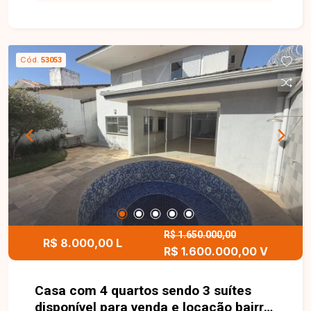
proporcionando praticidade, conforto e qualidade
de vida para toda a família. Sala ampla e bem
iluminada, 3 quartos, sendo 1 suíte, banheiro
social, cozinha espaçosa e funcional, área de
Cód.
53053
serviço, quintal e garagem. Edícula no fundo com
despensa e banheiro. O imóvel possui
aproximadamente 132,46 m² de área construída,
com ambientes bem distribuídos que oferecem
conforto, praticidade e excelente aproveitamento
dos espaços, sendo ideal para quem busca um
lar aconchegante em uma localização
privilegiada. Entre em contato com a Delta
Imóveis e agende sua visita. Nossa equipe está
pronta para apresentar todos os detalhes deste
imóvel e ajudar você a encontrar o imóvel ideal
R$ 1.650.000,00
R$ 8.000,00 L
R$ 1.600.000,00 V
para morar ou investir.
Casa com 4 quartos sendo 3 suítes
disponível para venda e locação bairro