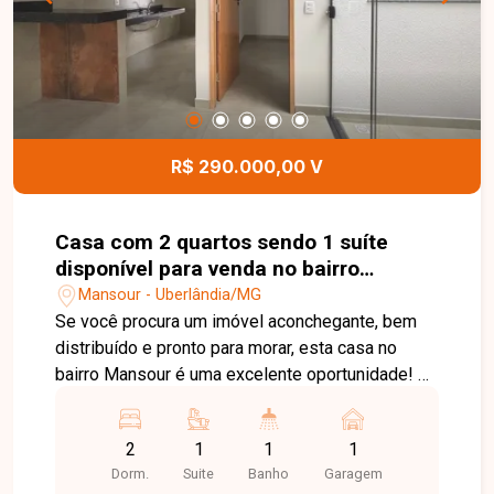
visita para conhecer esta excelente oportunidade.
R$ 290.000,00 V
Casa com 2 quartos sendo 1 suíte
disponível para venda no bairro
Mansour em Uberlândia-MG
Mansour - Uberlândia/MG
Se você procura um imóvel aconchegante, bem
distribuído e pronto para morar, esta casa no
bairro Mansour é uma excelente oportunidade! O
imóvel conta com 2 quartos, sendo 1 suíte, além
de banheiro social, oferecendo conforto e
2
1
1
1
praticidade para toda a família. A sala em dois
Dorm.
Suite
Banho
Garagem
ambientes, integrada a um charmoso jardim de