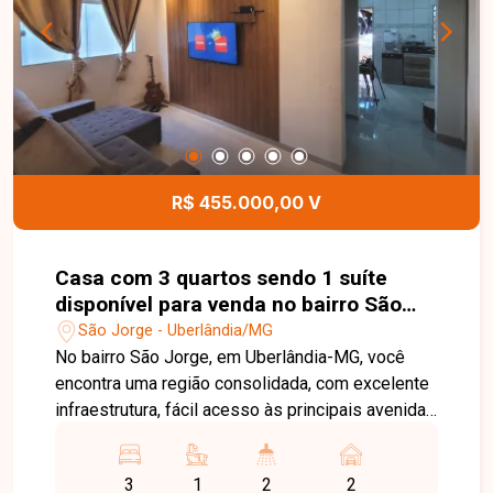
um imóvel voltado ao lazer ou deseja investir em
um espaço para eventos em uma região de
grande valorização. Entre em contato e agende
sua visita!
R$ 455.000,00 V
Casa com 3 quartos sendo 1 suíte
disponível para venda no bairro São
Jorge em Uberlândia-MG
São Jorge - Uberlândia/MG
No bairro São Jorge, em Uberlândia-MG, você
encontra uma região consolidada, com excelente
infraestrutura, fácil acesso às principais avenidas
da cidade e proximidade com supermercados,
escolas, farmácias e diversos comércios,
3
1
2
2
proporcionando praticidade e qualidade de vida.