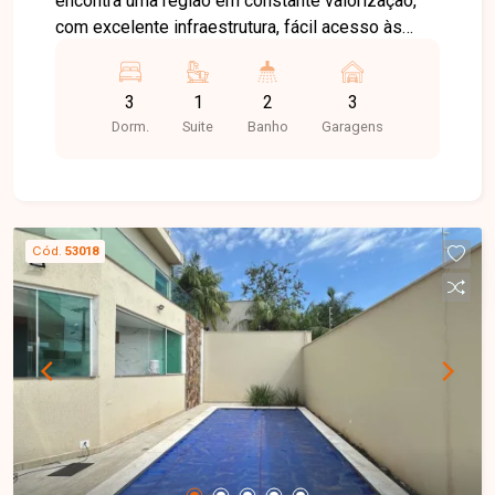
encontra uma região em constante valorização,
com excelente infraestrutura, fácil acesso às
principais avenidas da cidade e proximidade com
supermercados, escolas, farmácias e diversos
3
1
2
3
comércios, oferecendo praticidade e qualidade
Dorm.
Suite
Banho
Garagens
de vida. Casa disponível para venda em
excelente localização, composta por sala ampla,
3 quartos, sendo 1 suíte, banheiro social, cozinha
com armários planejados, área de serviço com
armário e uma excelente área gourmet com
Cód.
53018
churrasqueira, ideal para reunir familiares e
amigos. O imóvel conta ainda com 3 vagas de
garagem cobertas, proporcionando mais conforto
e segurança para toda a família. Uma excelente
oportunidade para quem busca um imóvel
completo, bem localizado e pronto para morar em
uma das regiões que mais crescem em
Uberlândia. Entre em contato e agende sua visita!