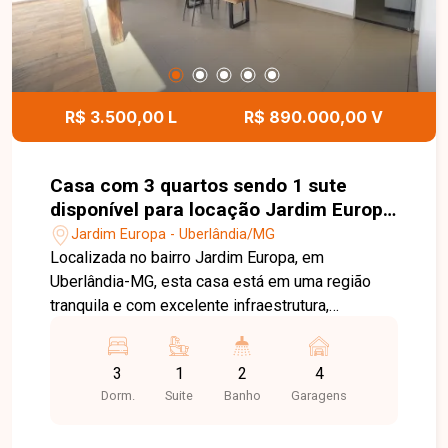
sua visita. Nossa equipe está pronta para
apresentar todos os detalhes deste imóvel e
ajudar você a encontrar o imóvel ideal para morar
ou investir.
R$ 3.500,00 L
R$ 890.000,00 V
Casa com 3 quartos sendo 1 sute
disponível para locação Jardim Europa
em Uberlândia-MG
Jardim Europa - Uberlândia/MG
Localizada no bairro Jardim Europa, em
Uberlândia-MG, esta casa está em uma região
tranquila e com excelente infraestrutura,
oferecendo fácil acesso às principais vias da
cidade e proximidade com supermercados,
3
1
2
4
escolas, farmácias, comércios e diversos
Dorm.
Suite
Banho
Garagens
serviços, proporcionando conforto e praticidade
para toda a família. O imóvel dispõe de sala de