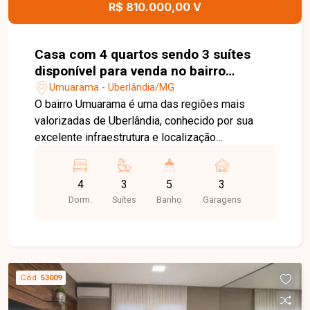
R$ 810.000,00 V
visita. Nossa equipe está pronta para apresentar
todos os detalhes deste imóvel e ajudar você a
encontrar o lar ideal para viver com conforto e
Casa com 4 quartos sendo 3 suítes
qualidade de vida.
disponível para venda no bairro
Umuarama em Uberlândia-MG
Umuarama - Uberlândia/MG
O bairro Umuarama é uma das regiões mais
valorizadas de Uberlândia, conhecido por sua
excelente infraestrutura e localização
estratégica. Próximo à UFU ? Campus Medicina,
hospitais, supermercados, escolas, farmácias e
4
3
5
3
diversos serviços, o bairro oferece praticidade
Dorm.
Suítes
Banho
Garagens
para o dia a dia e grande potencial tanto para
moradia quanto para uso comercial. Sala de estar
com lavabo, sala ampla com ar-condicionado, 4
quartos, sendo 3 suítes com armários planejados
e ar-condicionado, além de 1 quarto com armário
Cód.
53009
e ar-condicionado, banheiro social, cozinha com
armários planejados, lavanderia, área de serviço