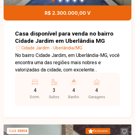
R$ 2.300.000,00 V
Casa disponível para venda no bairro
Cidade Jardim em Uberlândia MG
Cidade Jardim - Uberlândia/MG
No bairro Cidade Jardim, em Uberlândia-MG, você
encontra uma das regiões mais nobres e
valorizadas da cidade, com excelente
infraestrutura, fácil acesso às principais avenidas
e proximidade com supermercados, escolas,
4
3
4
4
restaurantes, farmácias e diversos serviços,
Dorm.
Suítes
Banho
Garagens
proporcionando conforto, praticidade e qualidade
de vida. Casa disponível para venda com
aproximadamente 328 m² de área construída em
terreno de 490 m². O imóvel conta com sala
ampla, 4 quartos, sendo 3 suítes, banheiro social,
Cód.
53014
Exclusivo
cozinha com armários planejados, despensa,