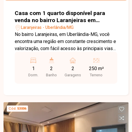
Casa com 1 quarto disponível para
venda no bairro Laranjeiras em
Uberlândia MG
Laranjeiras - Uberlândia/MG
No bairro Laranjeiras, em Uberlândia-MG, você
encontra uma região em constante crescimento e
valorização, com fácil acesso às principais vias
da cidade e excelente potencial de investimento,
além de contar com infraestrutura em expansão e
1
2
2
250 m²
diversos comércios nas proximidades. Casa
Dorm.
Banho
Garagens
Terreno
disponível para venda, ideal para eventos e
confraternizações, com estrutura estilo espaço
para festas. O imóvel conta com ampla varanda
gourmet equipada com churrasqueira, piscina, 2
banheiros, despensa e sistema de câmeras de
Cód.
53006
segurança, oferecendo conforto, praticidade e
tranquilidade para receber familiares e amigos.
Uma excelente oportunidade para quem busca