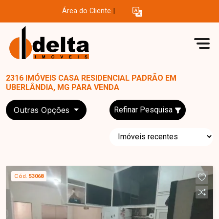
Área do Cliente
|
2316 IMÓVEIS CASA RESIDENCIAL PADRÃO EM
UBERLÂNDIA, MG PARA VENDA
Outras Opções
Refinar Pesquisa
Cód.
53068