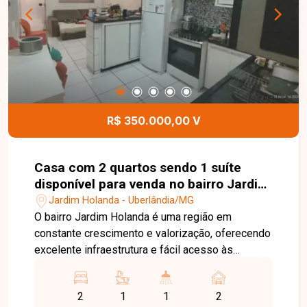
R$ 350.000,00 V
Casa com 2 quartos sendo 1 suíte
disponível para venda no bairro Jardim
Holanda em Uberlândia-MG
Jardim Holanda - Uberlândia/MG
O bairro Jardim Holanda é uma região em
constante crescimento e valorização, oferecendo
excelente infraestrutura e fácil acesso às
principais vias de Uberlândia. Próximo a
supermercados, escolas, farmácias, comércios e
2
1
1
2
diversos serviços, o bairro proporciona