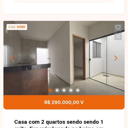
inverno, proporciona um ambiente agradável,
iluminado e ideal para receber amigos e
familiares. A cozinha em estilo americano traz
modernidade e integração aos espaços, tornando
Cód.
53001
o dia a dia ainda mais funcional. A casa possui
ainda área de serviço coberta, garantindo
praticidade nas tarefas domésticas. Na parte
externa, dispõe de 1 vaga de garagem coberta,
com espaço suficiente para acomodar até 2
veículos. Uma excelente opção para quem deseja
morar em um bairro tranquilo, com fácil acesso
aos principais pontos da cidade e próximo a
comércios, escolas e serviços. Agende sua visita
e venha conhecer de perto o seu novo lar!
R$ 290.000,00 V
Casa com 2 quartos sendo sendo 1