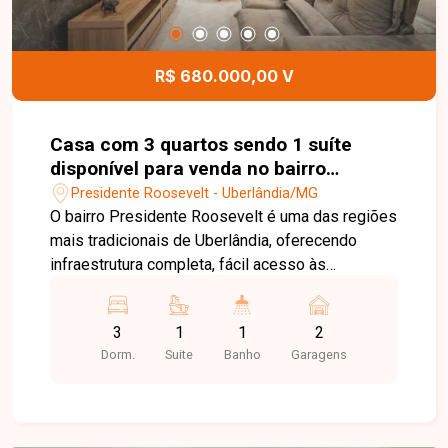
Imóveis e agende sua visita. Nossa equipe está
pronta para apresentar todos os detalhes deste
imóvel e ajudar você a encontrar o imóvel ideal
R$ 680.000,00 V
para viver com conforto, sofisticação e qualidade
de vida.
Casa com 3 quartos sendo 1 suíte
disponível para venda no bairro
Presidente Roosevelt em Uberlândia-
Presidente Roosevelt - Uberlândia/MG
MG
O bairro Presidente Roosevelt é uma das regiões
mais tradicionais de Uberlândia, oferecendo
infraestrutura completa, fácil acesso às
principais avenidas da cidade e proximidade com
supermercados, escolas, farmácias, restaurantes
3
1
1
2
e diversos serviços. Uma excelente localização
Dorm.
Suite
Banho
Garagens
para quem busca praticidade, conforto e
qualidade de vida. Sala de estar com rack e
painel planejados, sala de jantar integrada à
cozinha planejada com exaustor, 3 quartos com