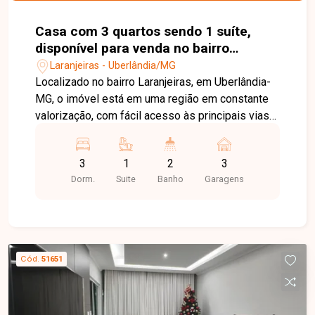
Casa com 3 quartos sendo 1 suíte,
disponível para venda no bairro
Laranjeiras em Uberlândia-MG
Laranjeiras - Uberlândia/MG
Localizado no bairro Laranjeiras, em Uberlândia-
MG, o imóvel está em uma região em constante
valorização, com fácil acesso às principais vias
da cidade e proximidade a comércios,
supermercados, escolas e serviços essenciais,
3
1
2
3
proporcionando praticidade e qualidade de vida.
Dorm.
Suite
Banho
Garagens
Sala e cozinha conjugadas com pé-direito alto, 3
quartos sendo 1 suíte, banheiro social, área de
serviço, casa com aproximadamente 70m² de
área construída em terreno de 250m², contando
ainda com espaço para 3 vagas de garagem
Cód.
51651
descobertas. Uma excelente oportunidade para
quem busca conforto, praticidade e um imóvel
com ótimo potencial. Agende sua visita e venha