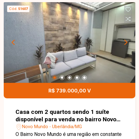
funcional e banheiro social. O imóvel dispõe
Cód.
51607
ainda de garagem coberta para 1 carro e uma
agradável piscina, perfeita para momentos de
lazer e convivência com a família e amigos. Uma
excelente oportunidade para quem busca espaço,
conforto e lazer em uma localização privilegiada.
Entre em contato e agende sua visita para
conhecer este imóvel!
R$ 739.000,00 V
Casa com 2 quartos sendo 1 suíte
disponível para venda no bairro Novo
Mundo em Uberlândia-MG
Novo Mundo - Uberlândia/MG
O Bairro Novo Mundo é uma região em constante