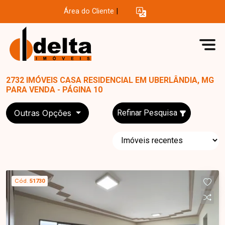
Área do Cliente
|
2732 IMÓVEIS CASA RESIDENCIAL EM UBERLÂNDIA, MG
PARA VENDA - PÁGINA 10
Outras Opções
Refinar Pesquisa
Cód.
51730