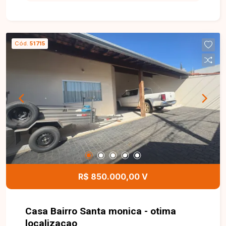
tranquilidade. Casa disponível para venda no
condomínio Taiaman I, composta por sala
aconchegante, 2 quartos bem distribuídos,
banheiro social, cozinha funcional e área de
Cód.
51715
serviço/lavanderia, oferecendo praticidade e
conforto para o dia a dia. O imóvel conta ainda
com 1 vaga de garagem coberta e 1 vaga
descoberta. O condomínio oferece segurança 24
horas, proporcionando mais tranquilidade e bem-
estar para os moradores. Uma excelente
oportunidade para quem busca segurança,
conforto e ótimo custo-benefício em Uberlândia-
MG. Entre em contato com nossa equipe e
agende sua visita!
R$ 850.000,00 V
Casa Bairro Santa monica - otima
localizaçao