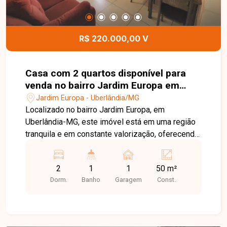
Entre em contato com nossa equipe e agende
sua visita!
R$ 220.000,00 V
Casa com 2 quartos disponível para
venda no bairro Jardim Europa em
Uberlândia-MG
Jardim Europa - Uberlândia/MG
Localizado no bairro Jardim Europa, em
Uberlândia-MG, este imóvel está em uma região
tranquila e em constante valorização, oferecendo
fácil acesso a comércios, escolas,
supermercados e serviços essenciais. O bairro
2
1
1
50 m²
proporciona praticidade e qualidade de vida,
Dorm.
Banho
Garagem
Const.
sendo uma excelente opção para morar. A casa
conta com ambientes bem distribuídos e
funcionais, dispondo de 2 quartos, sendo 1 com
jardim de inverno, trazendo mais iluminação e