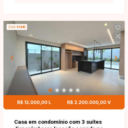
possui ambientes amplos e bem distribuídos,
contando com sala em 2 ambientes, 3 quartos ?
sendo 1 suíte com ar-condicionado ?, além de
banheiro social e banheiro da suíte equipados
Cód.
51645
com armários e box. A cozinha é ampla e possui
armários planejados, proporcionando
funcionalidade e organização, assim como a
lavanderia, que também conta com armários. O
imóvel dispõe ainda de garagem coberta para até
3 veículos. Uma excelente oportunidade para
quem busca conforto, praticidade e uma ótima
localização. Entre em contato e agende sua visita
para conhecer este imóvel!
R$ 12.000,00 L
R$ 2.200.000,00 V
Casa em condomínio com 3 suítes