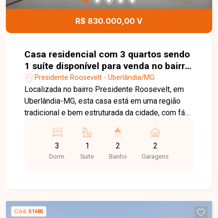
para futura instalação de piscina e área gourmet
planejada. Aceita financiamento pela Caixa e
R$ 830.000,00 V
demais instituições financeiras. Entre em contato
com a equipe da Delta Imóveis e agende sua
visita para conhecer essa oportunidade.
Casa residencial com 3 quartos sendo
1 suíte disponível para venda no bairro
Presidente Roosevelt em Uberlândia-
Presidente Roosevelt - Uberlândia/MG
MG
Localizada no bairro Presidente Roosevelt, em
Uberlândia-MG, esta casa está em uma região
tradicional e bem estruturada da cidade, com fácil
acesso a supermercados, escolas, farmácias,
comércios e diversos serviços essenciais. O
3
1
2
2
bairro oferece praticidade e excelente qualidade
Dorm.
Suite
Banho
Garagens
de vida para quem busca conforto e boa
localização. O imóvel possui 180m² de área
construída em um terreno de 300m², com
ambientes amplos e muito bem distribuídos.
Conta com 3 quartos, sendo 1 suíte com ar-
Cód.
51685
condicionado e closet, além de banheiro social,