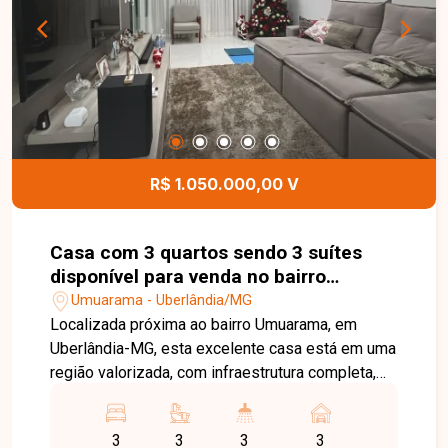
conhecer seu novo lar!
R$ 1.050.000,00 V
Casa com 3 quartos sendo 3 suítes
disponível para venda no bairro
Umuarama em Uberlândia-MG
Umuarama - Uberlândia/MG
Localizada próxima ao bairro Umuarama, em
Uberlândia-MG, esta excelente casa está em uma
região valorizada, com infraestrutura completa,
fácil acesso às principais vias da cidade e
proximidade com comércios, escolas,
3
3
3
3
supermercados, restaurantes e diversos