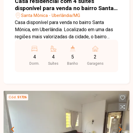
Casa residencial com 4 suítes
disponível para venda no bairro Santa
Mônica em Uberlândia-MG
Santa Mônica - Uberlândia/MG
Casa disponível para venda no bairro Santa
Mônica, em Uberlândia. Localizado em uma das
regiões mais valorizadas da cidade, o bairro
oferece infraestrutura completa, fácil acesso a
importantes avenidas, além de contar com
4
4
5
2
supermercados, escolas, universidades,
Dorm.
Suítes
Banho
Garagens
restaurantes e diversos serviços que
proporcionam praticidade e qualidade de vida.
Casa ampla e sofisticada com 298 m² de área
construída, composta por 04 suítes todas com
ar-condicionado, sendo a suíte master com
Cód.
51726
closet e duas duchas. O imóvel conta ainda com
sala e copa integradas, cozinha com ilha de 3
metros e ponto para churrasqueira elétrica e a
gás, escritório climatizado, sala de TV com ar-
condicionado, banheiro social, quarto de despejo,