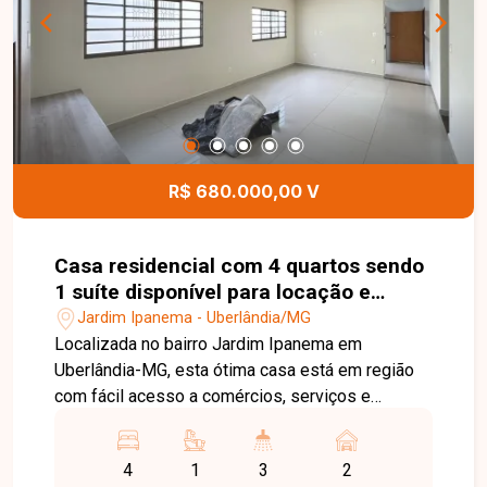
R$ 680.000,00 V
Casa residencial com 4 quartos sendo
1 suíte disponível para locação e
venda no bairro Jardim Ipanema em
Jardim Ipanema - Uberlândia/MG
Uberlândia-MG
Localizada no bairro Jardim Ipanema em
Uberlândia-MG, esta ótima casa está em região
com fácil acesso a comércios, serviços e
principais vias da cidade, proporcionando
praticidade e conforto no dia a dia. Ótima casa
4
1
3
2
com lindo acabamento em gesso no teto, sendo