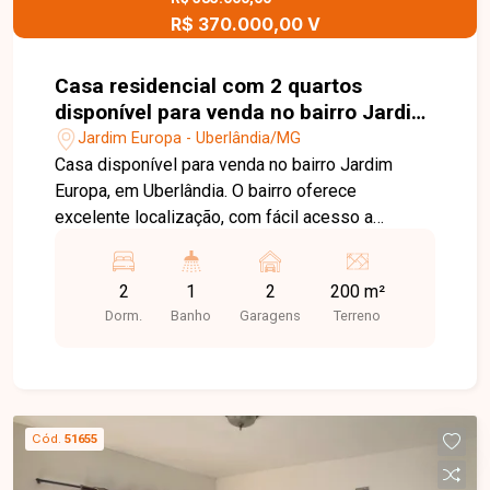
R$ 370.000,00 V
Casa residencial com 2 quartos
disponível para venda no bairro Jardim
Europa em Uberlândia-MG
Jardim Europa - Uberlândia/MG
Casa disponível para venda no bairro Jardim
Europa, em Uberlândia. O bairro oferece
excelente localização, com fácil acesso a
importantes vias da cidade, além de contar com
supermercados, escolas, farmácias e diversos
2
1
2
200 m²
serviços que proporcionam praticidade, conforto
Dorm.
Banho
Garagens
Terreno
e qualidade de vida para toda a família. Casa com
aproximadamente 125 m² de área construída,
composta por sala aconchegante, 02 quartos,
banheiro social, cozinha funcional, área de
serviço, quintal amplo e 02 vagas de garagem.
Cód.
51655
Um imóvel ideal para quem busca conforto,
praticidade e espaço em uma região tranquila e