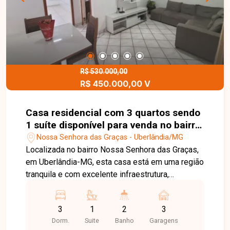
R$ 530.000,00
R$ 450.000,00 V
Casa residencial com 3 quartos sendo
1 suíte disponível para venda no bairro
Nossa Senhora das Graças em
Nossa Senhora das Graças - Uberlândia/MG
Uberlândia-MG
Localizada no bairro Nossa Senhora das Graças,
em Uberlândia-MG, esta casa está em uma região
tranquila e com excelente infraestrutura,
oferecendo fácil acesso a comércios,
supermercados, escolas e serviços essenciais.
3
1
2
3
O bairro é ideal para quem busca praticidade,
Dorm.
Suite
Banho
Garagens
conforto e qualidade de vida no dia a dia. A casa