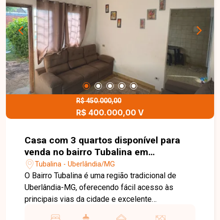
valorizada. Uma excelente oportunidade para
morar bem em Uberlândia. Entre em contato e
agende sua visita para conhecer este imóvel.
R$ 450.000,00
R$ 400.000,00 V
Casa com 3 quartos disponível para
venda no bairro Tubalina em
Uberlândia-MG
Tubalina - Uberlândia/MG
O Bairro Tubalina é uma região tradicional de
Uberlândia-MG, oferecendo fácil acesso às
principais vias da cidade e excelente
infraestrutura, com proximidade a