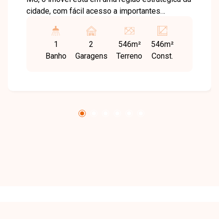
cidade, com fácil acesso a importantes
avenidas, comércios, serviços e bairros
vizinhos. Uma excelente localização para
1
2
546m²
546m²
empresas que buscam praticidade logística e
Banho
Garagens
Terreno
Const.
visibilidade para suas operações. Galpão 03
com aproximadamente 546,23m², distribuído em
amplo espaço para atividades comerciais,
industriais ou de armazenamento, contando com
1 banheiro e segundo pavimento,
proporcionando melhor aproveitamento da área
e versatilidade para diferentes tipos de
negócio. Uma excelente oportunidade para
quem busca um imóvel comercial amplo e bem
localizado, disponível tanto para venda quanto
para locação. Entre em contato para mais
informações e agende uma visita!