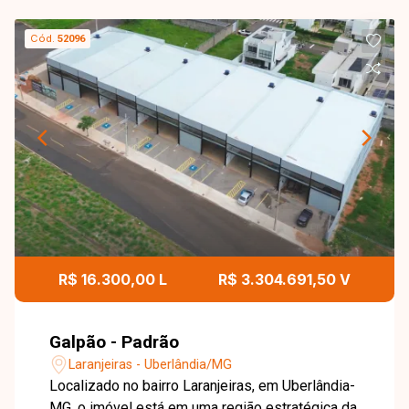
Cód.
52096
R$ 16.300,00 L
R$ 3.304.691,50 V
Galpão - Padrão
Laranjeiras - Uberlândia/MG
Localizado no bairro Laranjeiras, em Uberlândia-
MG, o imóvel está em uma região estratégica da