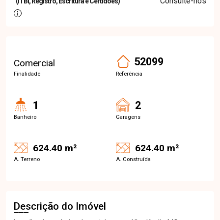
Consulte-nos
(ITBI, Registro, Escritura e Certidões)
52099
Comercial
Finalidade
Referência
1
2
Banheiro
Garagens
624.40 m²
624.40 m²
A. Terreno
A. Construída
Descrição do Imóvel