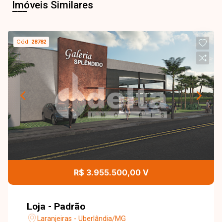
Imóveis Similares
Cód.
28782
R$ 3.955.500,00 V
Loja - Padrão
Laranjeiras - Uberlândia/MG