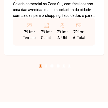
Galeria comercial na Zona Sul, com fácil acesso
uma das avenidas mais importantes da cidade
com saídas para o shopping, faculdades e para
centro da cidade. Lojas com área privativa de
791M², piso em concreto usinado, pé direito de
791m²
791m²
791m²
791m²
6 metros, mezanino, telha termoacústica,
Terreno
Const.
A. Útil
A. Total
fachada de vidro, portas de aço eletrônicas,
paisagismo planejado e estacionamento
individual por loja. Previsão de entrega 11/2024.