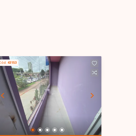
Cód.
43153