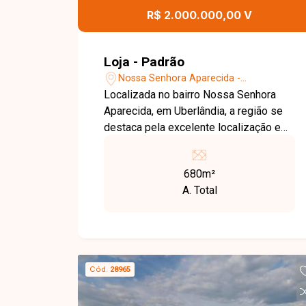
R$ 2.000.000,00 V
Loja - Padrão
Nossa Senhora Aparecida -
Uberlândia/MG
Localizada no bairro Nossa Senhora
Aparecida, em Uberlândia, a região se
destaca pela excelente localização em
avenida de grande fluxo, com fácil
acesso ao centro e ampla visibilidade,
680m²
sendo ideal para atividades comerciais
A. Total
e empresas que buscam destaque e
praticidade. O imóvel possui 680m² de
área total (17x40), com amplo espaço
que possibilita diversas configurações
para uso comercial, ideal para
Cód.
28965
instalação de lojas, empresas ou
empreendimentos que exigem boa