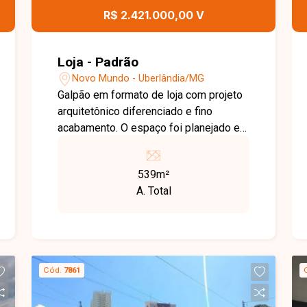
R$ 2.421.000,00 V
Loja - Padrão
Novo Mundo - Uberlândia/MG
Galpão em formato de loja com projeto
arquitetônico diferenciado e fino
acabamento. O espaço foi planejado em
cada detalhe, com calçadas largas para
estacionamento, fachada com
539m²
pergolado, portas automatizadas de 6
A. Total
metros de altura, iluminação natural,
copa estratégica para funcionários,
mezanino com piso e telhas acústicas
e paisagismo exclusivo. Loja 04:
aproximadamente 359,15 m² + 179,75
Cód.
7861
m² de mezanino, totalizando 538,72 m²
de área construída.