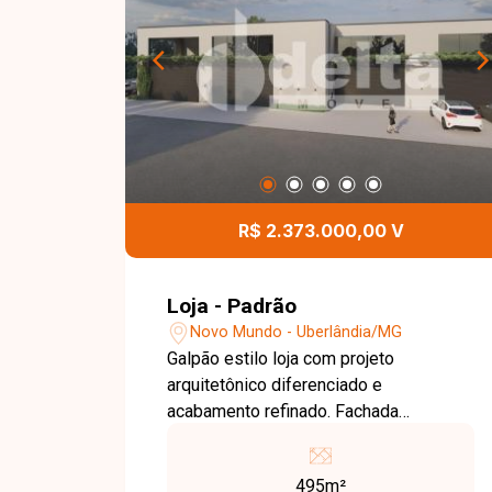
exposição e localização estratégica.
Uma excelente oportunidade para
investidores e empresários que
buscam um ponto comercial com alto
potencial de valorização. Entre em
contato e saiba mais!
R$ 2.373.000,00 V
Loja - Padrão
Novo Mundo - Uberlândia/MG
Galpão estilo loja com projeto
arquitetônico diferenciado e
acabamento refinado. Fachada
imponente com pergolado, portas
automatizadas de 6m, iluminação
495m²
natural, copa posicionada