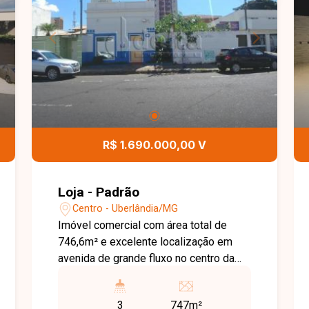
R$ 1.690.000,00 V
Loja - Padrão
Centro - Uberlândia/MG
Imóvel comercial com área total de
746,6m² e excelente localização em
avenida de grande fluxo no centro da
cidade. Possui aproximadamente
200m² de construção, sendo uma casa
3
747m²
antiga que pode ser reformada e