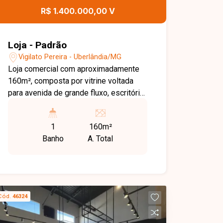
R$ 1.400.000,00 V
Loja - Padrão
Vigilato Pereira - Uberlândia/MG
Loja comercial com aproximadamente
160m², composta por vitrine voltada
para avenida de grande fluxo, escritório,
banheiro, copa e salas preparadas para
coworking. Localização estratégica,
1
160m²
ideal para lojas de roupas, calçados e
Banho
A. Total
diversos segmentos comerciais.
Cód.
46324