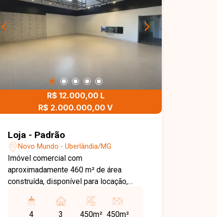
R$ 12.000,00 L
R$ 2.000.000,00 V
Loja - Padrão
Novo Mundo - Uberlândia/MG
Imóvel comercial com
aproximadamente 460 m² de área
construída, disponível para locação,
escritórios. Conta com estacionamento
frontal para 2 veículos, maquinário
4
3
450m²
450m²
completo, balcão, estufa. Dispõe ainda