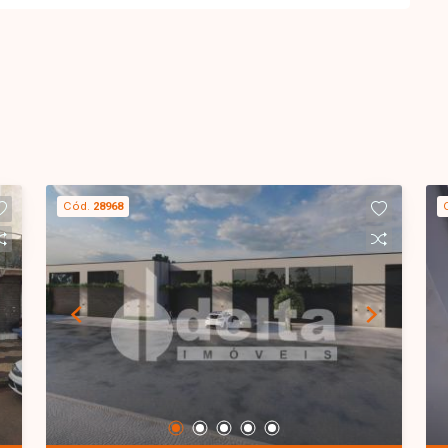
Cód.
28968