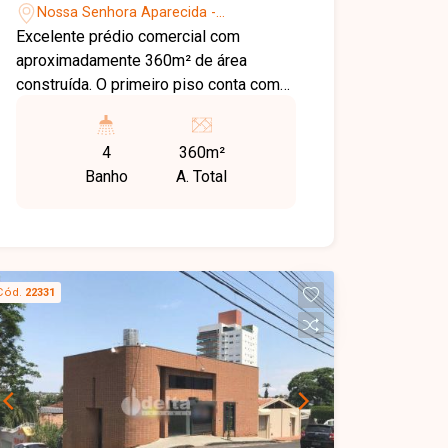
Nossa Senhora Aparecida -
Uberlândia/MG
Excelente prédio comercial com
aproximadamente 360m² de área
construída. O primeiro piso conta com
160m² de vão livre, elevador e 2
banheiros com acessibilidade. O
4
360m²
segundo piso dispõe de 3 salas
Banho
A. Total
amplas e 2 banheiros.
Cód.
22331