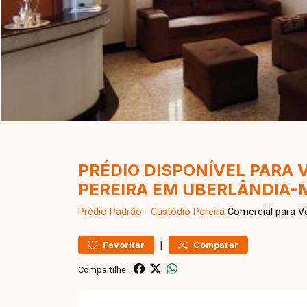
PRÉDIO DISPONÍVEL PARA 
PEREIRA EM UBERLÂNDIA-
Prédio
Padrão
-
Custódio Pereira
Comercial para V
|
Favoritar
Comparar
Compartilhe: