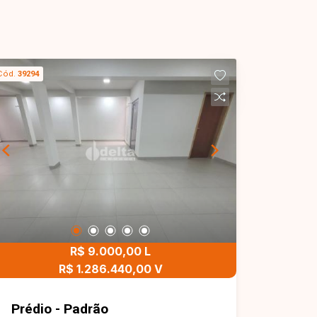
Cód.
39294
R$ 9.000,00 L
R$ 1.286.440,00 V
Prédio - Padrão