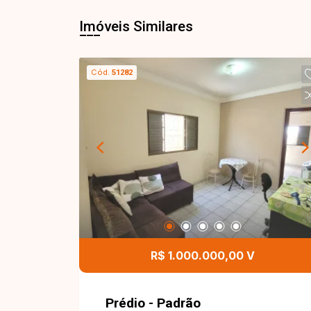
Imóveis Similares
Cód.
51282
R$ 1.000.000,00 V
Prédio - Padrão