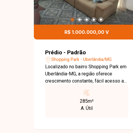
possibilidade de moradia e renda no
mesmo local, entre em contato agora
mesmo e não perca a chance de
garantir esse investimento.
R$ 1.000.000,00 V
Prédio - Padrão
Shopping Park - Uberlândia/MG
Localizado no bairro Shopping Park em
Uberlândia-MG, a região oferece
crescimento constante, fácil acesso a
vias principais e proximidade com
comércios e serviços, sendo uma
285m²
excelente opção para investimento. O
A. Útil
prédio possui aproximadamente 285
m² de área construída, composto por
um cômodo comercial na parte inferior
e um apartamento residencial na parte