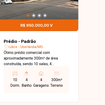
R$ 950.000,00 V
Prédio - Padrão
Lidice - Uberlândia/MG
Ótimo prédio comercial com
aproximadamente 300m² de área
construída, sendo 10 salas, 4
banheiros, 2 cozinha, 4 vagas de
garagem.
10
4
4
300m²
Dorm.
Banho
Garagens
Terreno