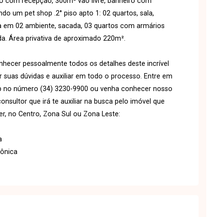
eo com recepção, 300m² vão livre, banheiro com
do um pet shop .2° piso apto 1: 02 quartos, sala,
ala em 02 ambiente, sacada, 03 quartos com armários
a. Área privativa de aproximado 220m².
ecer pessoalmente todos os detalhes deste incrível
r suas dúvidas e auxiliar em todo o processo. Entre em
p no número (34) 3230-9900 ou venha conhecer nosso
ultor que irá te auxiliar na busca pelo imóvel que
r, no Centro, Zona Sul ou Zona Leste:
a
Mônica