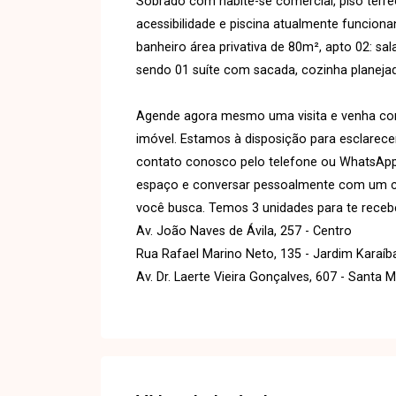
Sobrado com habite-se comercial, piso térr
acessibilidade e piscina atualmente funcionan
banheiro área privativa de 80m², apto 02: s
sendo 01 suíte com sacada, cozinha planejad
Agende agora mesmo uma visita e venha conh
imóvel. Estamos à disposição para esclarece
contato conosco pelo telefone ou WhatsAp
espaço e conversar pessoalmente com um cons
você busca. Temos 3 unidades para te recebe
Av. João Naves de Ávila, 257 - Centro
Rua Rafael Marino Neto, 135 - Jardim Karaíb
Av. Dr. Laerte Vieira Gonçalves, 607 - Santa 