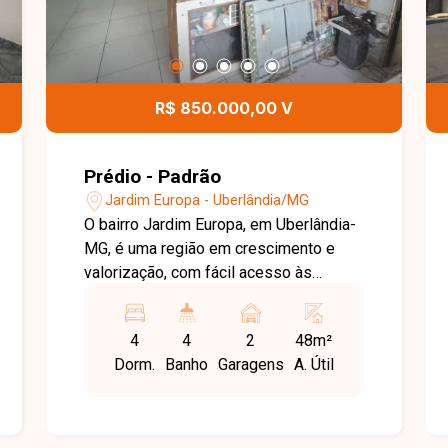
R$ 850.000,00 V
Prédio - Padrão
Jardim Europa - Uberlândia/MG
O bairro Jardim Europa, em Uberlândia-
MG, é uma região em crescimento e
valorização, com fácil acesso às
principais vias da cidade e proximidade
com comércios e serviços, ideal tanto
4
4
2
48m²
para moradia quanto para investimento.
Dorm.
Banho
Garagens
A. Útil
Apartamento com aproximadamente
70m² distribuído em 3 pisos, sendo no
primeiro piso varanda gourmet com
churrasqueira, cozinha, lavanderia e