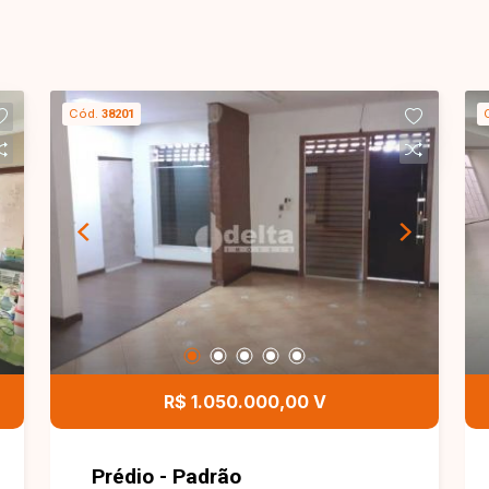
Cód.
38201
R$ 1.050.000,00 V
Prédio - Padrão